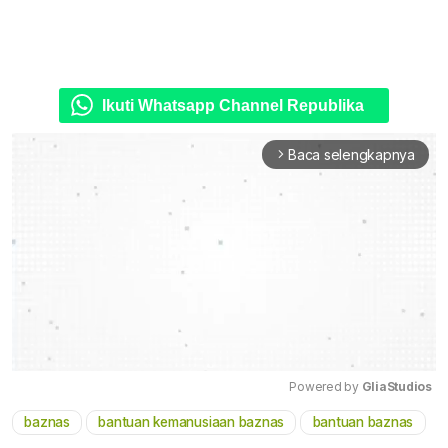
Ikuti Whatsapp Channel Republika
Baca selengkapnya
arrow_forward_ios
Powered by 
GliaStudios
baznas
bantuan kemanusiaan baznas
bantuan baznas
Mute