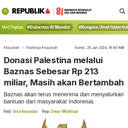
Hot Topics:
#Gubernur BI Mundur
#Kongres Umat Islam In
Khazanah
Filantropi Khazanah
Kamis , 25 Jan 2024, 18:44 WIB
Donasi Palestina melalui
Baznas Sebesar Rp 213
miliar, Masih akan Bertambah
Baznas akan terus menerima dan menyalurkan
bantuan dari masyarakat Indonesia.
Red:
Gita Amanda
Rep:
Umar Mukhtar