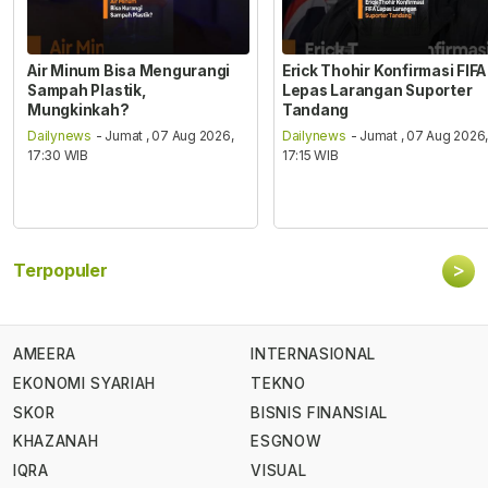
Air Minum Bisa Mengurangi
Erick Thohir Konfirmasi FIFA
Sampah Plastik,
Lepas Larangan Suporter
Mungkinkah?
Tandang
Dailynews
- Jumat , 07 Aug 2026,
Dailynews
- Jumat , 07 Aug 2026
17:30 WIB
17:15 WIB
>
Terpopuler
AMEERA
INTERNASIONAL
EKONOMI SYARIAH
TEKNO
SKOR
BISNIS FINANSIAL
KHAZANAH
ESGNOW
IQRA
VISUAL