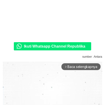
Ikuti Whatsapp Channel Republika
sumber : Antara
Baca selengkapnya
arrow_forward_ios