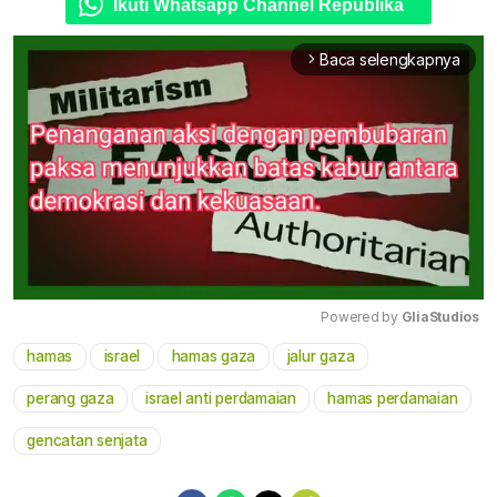
Ikuti Whatsapp Channel Republika
Baca selengkapnya
arrow_forward_ios
Powered by 
GliaStudios
hamas
israel
hamas gaza
jalur gaza
Mute
perang gaza
israel anti perdamaian
hamas perdamaian
gencatan senjata