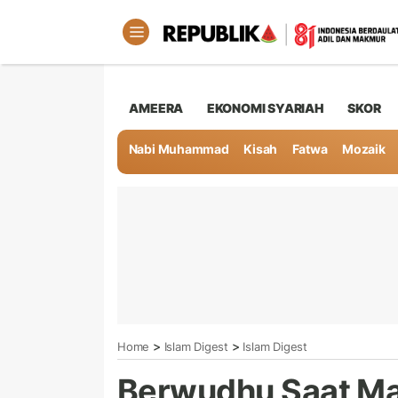
AMEERA
EKONOMI SYARIAH
SKOR
Nabi Muhammad
Kisah
Fatwa
Mozaik
>
>
Home
Islam Digest
Islam Digest
Berwudhu Saat Ma