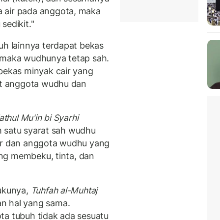
 air pada anggota, maka
sedikit."
uh lainnya terdapat bekas
, maka wudhunya tetap sah.
 bekas minyak cair yang
lit anggota wudhu dan
athul Mu'in bi Syarhi
h satu syarat sah wudhu
air dan anggota wudhu yang
yang membeku, tinta, dan
bukunya,
Tuhfah al-Muhtaj
an hal yang sama.
ta tubuh tidak ada sesuatu