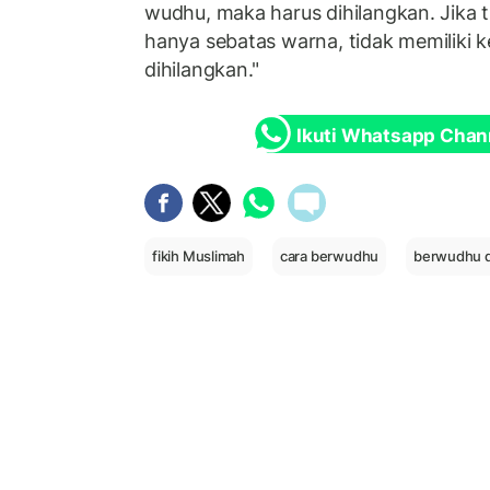
wudhu, maka harus dihilangkan. Jika tid
hanya sebatas warna, tidak memiliki k
dihilangkan."
Ikuti Whatsapp Chan
fikih Muslimah
cara berwudhu
berwudhu 