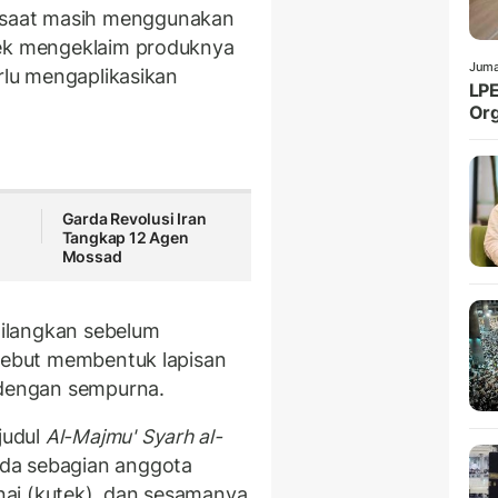
saat masih menggunakan
rek mengeklaim produknya
Juma
erlu mengaplikasikan
LPE
Org
Garda Revolusi Iran
Tangkap 12 Agen
Mossad
ihilangkan sebelum
rsebut membentuk lapisan
 dengan sempurna.
judul
Al-Majmu' Syarh al-
da sebagian anggota
inai (kutek), dan sesamanya