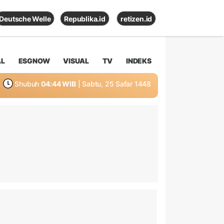
Deutsche Welle
Republika.id
retizen.id
AL
ESGNOW
VISUAL
TV
INDEKS
Shubuh
04:44 WIB
| Sabtu, 25 Safar 1448