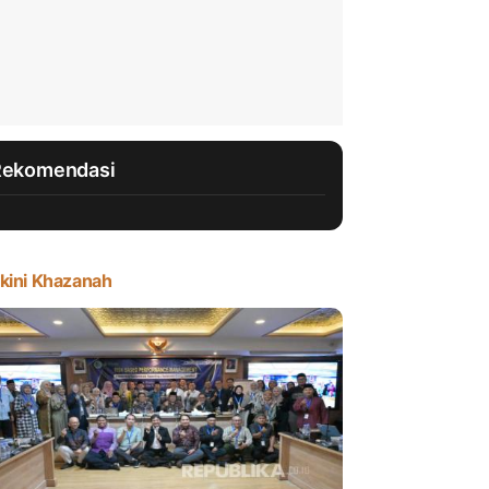
Rekomendasi
kini Khazanah