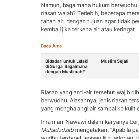
Namun, bagaimana hukum berwudhu 
riasan wajah? Terlebih, beberapa me
tahan air, dengan tujuan agar tidak p
kembali jika terkena air atau keringat.
Baca Juga
Bidadari untuk Lelaki
Muslim Sejati
di Surga, Bagaimana
dengan Muslimah?
Riasan yang anti-air tersebut wajib d
berwudhu. Alasannya, jenis riasan te
yang menghalangi air sampai ke kulit
Imam an-Nawawi dalam karyanya ber
Muhadzdzab
mengatakan, "Apabila pa
wudhu terdapat lapisan lilin, adonan, 