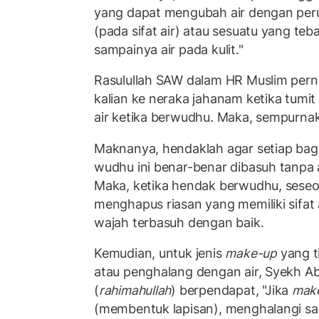
yang dapat mengubah air dengan pe
(pada sifat air) atau sesuatu yang te
sampainya air pada kulit."
Rasulullah SAW dalam HR Muslim pern
kalian ke neraka jahanam ketika tumit
air ketika berwudhu. Maka, sempurnak
Maknanya, hendaklah agar setiap bagi
wudhu ini benar-benar dibasuh tanpa
Maka, ketika hendak berwudhu, sese
menghapus riasan yang memiliki sifat 
wajah terbasuh dengan baik.
Kemudian, untuk jenis
make-up
yang t
atau penghalang dengan air, Syekh Ab
(
rahimahullah
) berpendapat, "Jika
mak
(membentuk lapisan), menghalangi sa