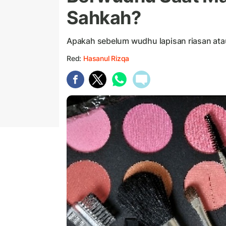
Sahkah?
Apakah sebelum wudhu lapisan riasan atau
Red:
Hasanul Rizqa