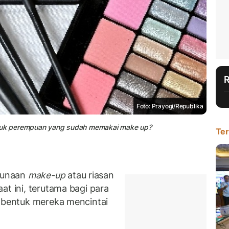
Foto: Prayogi/Republika
tuk perempuan yang sudah memakai make up?
Ter
gunaan
make-up
atau riasan
at ini, terutama bagi para
u bentuk mereka mencintai