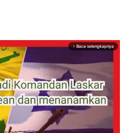
Baca selengkapnya
arrow_forward_ios