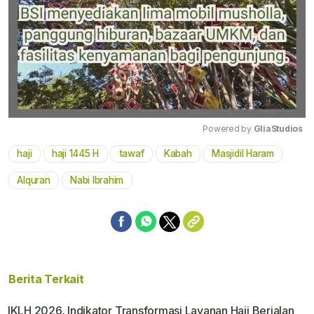
Powered by 
GliaStudios
haji
haji 1445 H
tawaf
Kabah
Masjidil Haram
Mute
Alquran
Nabi Ibrahim
Berita Terkait
IKLH 2026, Indikator Transformasi Layanan Haji Berjalan