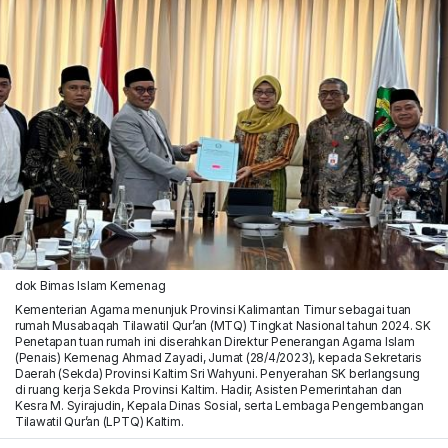
dok Bimas Islam Kemenag
Kementerian Agama menunjuk Provinsi Kalimantan Timur sebagai tuan
rumah Musabaqah Tilawatil Qur’an (MTQ) Tingkat Nasional tahun 2024. SK
Penetapan tuan rumah ini diserahkan Direktur Penerangan Agama Islam
(Penais) Kemenag Ahmad Zayadi, Jumat (28/4/2023), kepada Sekretaris
Daerah (Sekda) Provinsi Kaltim Sri Wahyuni. Penyerahan SK berlangsung
di ruang kerja Sekda Provinsi Kaltim. Hadir, Asisten Pemerintahan dan
Kesra M. Syirajudin, Kepala Dinas Sosial, serta Lembaga Pengembangan
Tilawatil Qur’an (LPTQ) Kaltim.