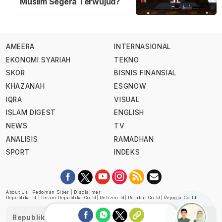
Muslim Segera Terwujud?
AMEERA
INTERNASIONAL
EKONOMI SYARIAH
TEKNO
SKOR
BISNIS FINANSIAL
KHAZANAH
ESGNOW
IQRA
VISUAL
ISLAM DIGEST
ENGLISH
NEWS
TV
ANALISIS
RAMADHAN
SPORT
INDEKS
About Us
|
Pedoman Siber
|
Disclaimer
Republika.id
|
Ihram.republika.co.id
|
Retizen.id
|
Rejabar.co.id
|
Rejogja.co.id
|
Republika telah diverifikasi oleh Dewan Pers