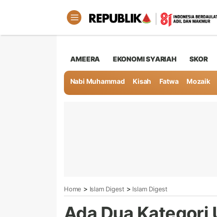
AMEERA
EKONOMI SYARIAH
SKOR
Nabi Muhammad
Kisah
Fatwa
Mozaik
>
>
Home
Islam Digest
Islam Digest
Ada Dua Kategori 