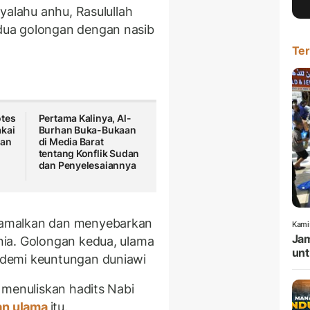
yalahu anhu, Rasulullah
ua golongan dengan nasib
Ter
otes
Pertama Kalinya, Al-
kai
Burhan Buka-Bukaan
gan
di Media Barat
tentang Konflik Sudan
dan Penyelesaiannya
gamalkan dan menyebarkan
Kami
Jam
ia. Golongan kedua, ulama
unt
demi keuntungan duniawi
menuliskan hadits Nabi
an ulama
itu.