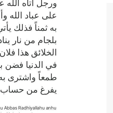
ورجل آتاه الله ع
على عباد الله وأ
به ثمناً فذلك يأت
بلجام من نار ين
الخلائق هذا فلان 
في الدنيا فضن به
طمعاً واشترى به 
يفرغ من حساب 
bnu Abbas Radhiyallahu anhu