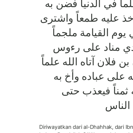
لماً في الدنيا فضن به
خذ عليه طمعاً واشترى
ي يوم القيامة ملجماً
ادي مناد على رءوس
بن فلان آتاه الله علماً
 على عباده وأخ به
ثمناً فيعذب حتى
الناس
Diriwayatkan dari al-Dhahhak, dari I