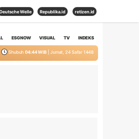
Deutsche Welle
Republika.id
retizen.id
AL
ESGNOW
VISUAL
TV
INDEKS
Shubuh
04:44 WIB
| Jumat, 24 Safar 1448