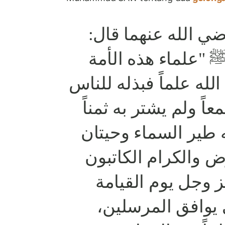
ي الله عنهما قال
 "علماء هذه الأمة
الله علماً فبذله للناس
اً ولم يشتر به ثمناً
طير السماء وحيتان
ض والكرام الكاتبون
ز وجل يوم القيامة
ى يوافق المرسلين