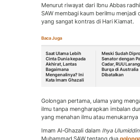
Menurut riwayat dari Ibnu Abbas radhi
SAW membagi kaum berilmu menjadi d
yang sangat kontras di Hari Kiamat.
Baca Juga
Saat Ulama Lebih
Meski Sudah Dipr
Cinta Dunia kepada
Senator dengan Pa
Akhirat, Lantas
Cadar, RUU Laran
Bagaimana
Burqa di Australia
Mengenalinya? Ini
Dibatalkan
Kata Imam Ghazali
Golongan pertama, ulama yang men
ilmu tanpa mengharapkan imbalan dun
yang menahan ilmu atau menukarnya 
Imam Al-Ghazali dalam
Ihya Ulumiddin
Muhammad SAW tentang dua
golong