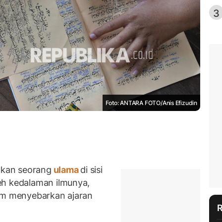
3
Foto: ANTARA FOTO/Anis Efizudin
kan seorang
ulama
di sisi
eh kedalaman ilmunya,
lam menyebarkan ajaran