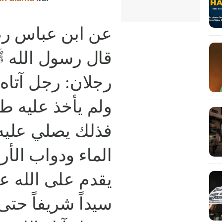
عن ابن عباس رض:
قال رسول الله ﷺ
رجلان: رجل آتاه 
ولم يأخذ عليه طمع
فذلك يصلي عليه 
الماء ودواب الأر
يقدم على الله ع
سيداً شريفاً حت،