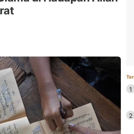
rat
Ter
1
2