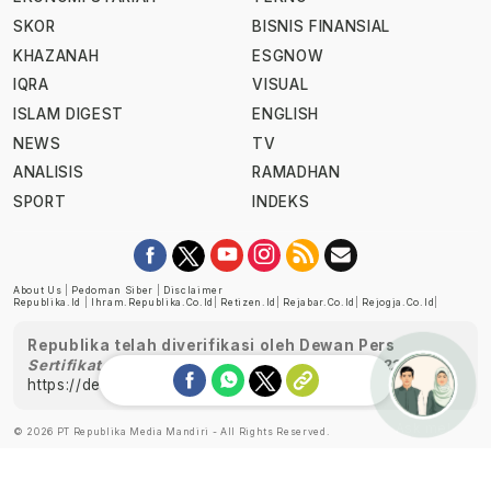
SKOR
BISNIS FINANSIAL
KHAZANAH
ESGNOW
IQRA
VISUAL
ISLAM DIGEST
ENGLISH
NEWS
TV
ANALISIS
RAMADHAN
SPORT
INDEKS
About Us
|
Pedoman Siber
|
Disclaimer
Republika.id
|
Ihram.republika.co.id
|
Retizen.id
|
Rejabar.co.id
|
Rejogja.co.id
|
Republika telah diverifikasi oleh Dewan Pers
Sertifikat Nomor 1058/DP-Verifikasi/K/XII/2022
https://dewanpers.or.id/data/perusahaanpers
Ask me!
© 2026 PT Republika Media Mandiri - All Rights Reserved.