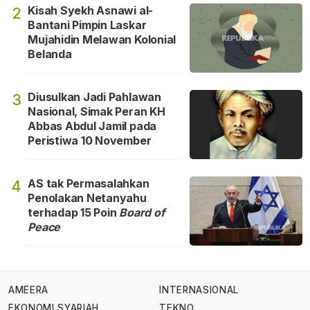
Kisah Syekh Asnawi al-
2
Bantani Pimpin Laskar
Mujahidin Melawan Kolonial
Belanda
Diusulkan Jadi Pahlawan
3
Nasional, Simak Peran KH
Abbas Abdul Jamil pada
Peristiwa 10 November
AS tak Permasalahkan
4
Penolakan Netanyahu
terhadap 15 Poin
Board of
Peace
AMEERA
INTERNASIONAL
EKONOMI SYARIAH
TEKNO