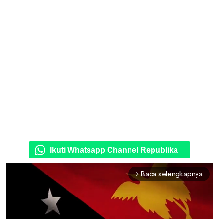
Ikuti Whatsapp Channel Republika
Baca selengkapnya
arrow_forward_ios