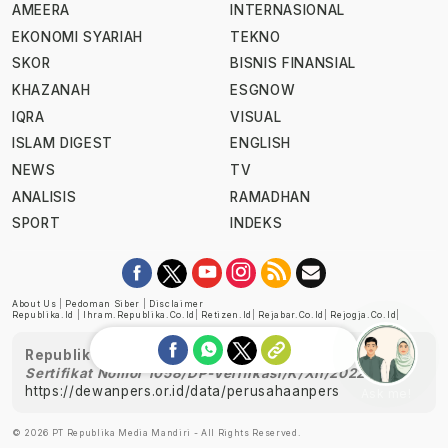
AMEERA
INTERNASIONAL
EKONOMI SYARIAH
TEKNO
SKOR
BISNIS FINANSIAL
KHAZANAH
ESGNOW
IQRA
VISUAL
ISLAM DIGEST
ENGLISH
NEWS
TV
ANALISIS
RAMADHAN
SPORT
INDEKS
About Us
|
Pedoman Siber
|
Disclaimer
Republika.id
|
Ihram.republika.co.id
|
Retizen.id
|
Rejabar.co.id
|
Rejogja.co.id
|
Republika telah diverifikasi oleh Dewan Pers
Sertifikat Nomor 1058/DP-Verifikasi/K/XII/2022
https://dewanpers.or.id/data/perusahaanpers
Ask me!
© 2026 PT Republika Media Mandiri - All Rights Reserved.