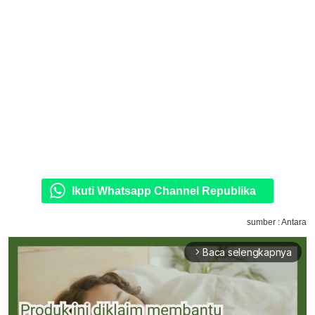
Ikuti Whatsapp Channel Republika
sumber : Antara
Baca selengkapnya
arrow_forward_ios