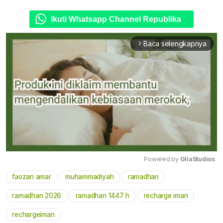
Ikuti Whatsapp Channel Republika
Baca selengkapnya
arrow_forward_ios
Powered by 
GliaStudios
faozan amar
muhammadiyah
ramadhan
Mute
ramadhan 2026
ramadhan 1447 h
recharge iman
rechargeiman