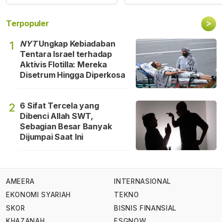
>
Terpopuler
NYT
Ungkap Kebiadaban
1
Tentara Israel terhadap
Aktivis Flotilla: Mereka
Disetrum Hingga Diperkosa
6 Sifat Tercela yang
2
Dibenci Allah SWT,
Sebagian Besar Banyak
Dijumpai Saat Ini
AMEERA
INTERNASIONAL
EKONOMI SYARIAH
TEKNO
SKOR
BISNIS FINANSIAL
KHAZANAH
ESGNOW