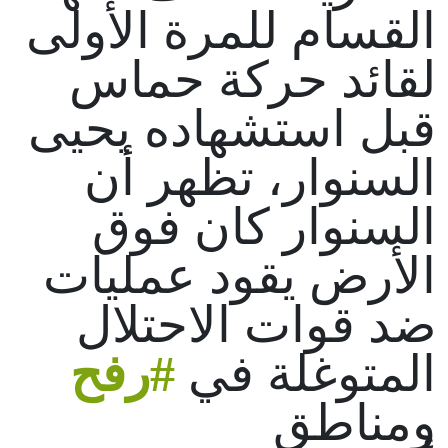
القسام للمرة الأولى
لقائد حركة حماس
قبل استشهاده يحيى
السنوار، تظهر أن
السنوار كان فوق
الأرض يقود عمليات
ضد قوات الاحتلال
المتوغلة في
#رفح
ومناطق