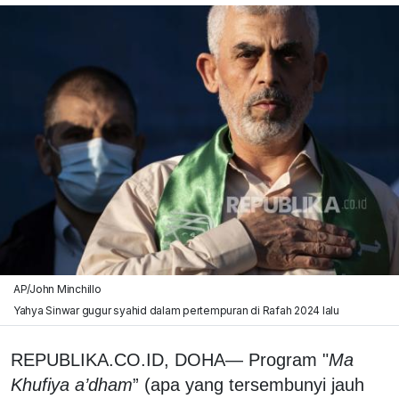
AP/John Minchillo
Yahya Sinwar gugur syahid dalam pertempuran di Rafah 2024 lalu
REPUBLIKA.CO.ID, DOHA— Program "
Ma
Khufiya a’dham
” (apa yang tersembunyi jauh