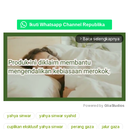
Ikuti Whatsapp Channel Republika
Baca selengkapnya
arrow_forward_ios
Powered by 
GliaStudios
yahya sinwar
yahya sinwar syahid
Mute
cuplikan eksklusif yahya sinwar
perang gaza
jalur gaza