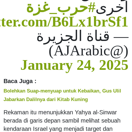
أخرى
#حرب_غزة
itter.com/B6Lx1brSf1
— قناة الجزيرة
(@AJArabic)
January 24, 2025
Baca Juga :
Bolehkan Suap-menyuap untuk Kebaikan, Gus Ulil
Jabarkan Dalilnya dari Kitab Kuning
Rekaman itu menunjukkan Yahya al-Sinwar
berada di garis depan sambil melihat sebuah
kendaraan Israel yang menjadi target dan