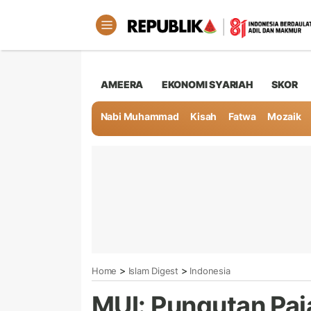
AMEERA
EKONOMI SYARIAH
SKOR
Nabi Muhammad
Kisah
Fatwa
Mozaik
>
>
Home
Islam Digest
Indonesia
MUI: Pungutan Paj