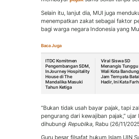
Selain itu, lanjut dia, MUI juga mend
menempatkan zakat sebagai faktor p
bagi warga negara Indonesia yang Mu
Baca Juga
ITDC Komitmen
Viral Siswa SD
Pengembangan SDM,
Menangis Tunggu
InJourney Hospitality
Wali Kota Bandung
House di The
Jam Ternyata Bata
Mandalika Masuki
Hadir, Ini Kata Far
Tahun Ketiga
“Bukan tidak usah bayar pajak, tapi za
pengurang dari kewajiban pajak,” ujar 
dihubungi
Republika
, Rabu (26/11/2025
Guru besar filsafat hukum Islam UIN Su