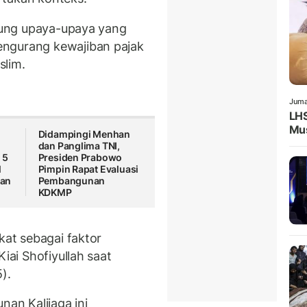
ukung upaya-upaya yang
engurang kewajiban pajak
slim.
Juma
LHS
Mus
Didampingi Menhan
dan Panglima TNI,
 5
Presiden Prabowo
l
Pimpin Rapat Evaluasi
han
Pembangunan
KDKMP
kat sebagai faktor
Kiai Shofiyullah saat
).
nan Kalijaga ini