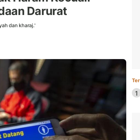
daan Darurat
yah dan kharaj.'
Ter
1