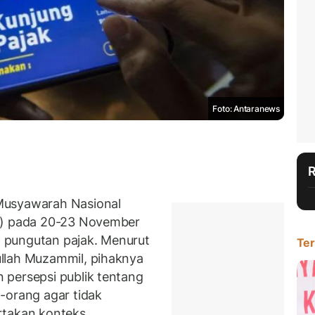
Foto: Antaranews
Musyawarah Nasional
UI) pada 20-23 November
al pungutan pajak. Menurut
Ter
llah Muzammil, pihaknya
 persepsi publik tentang
-orang agar tidak
rtakan konteks.