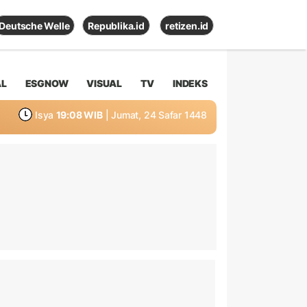
Deutsche Welle
Republika.id
retizen.id
AL
ESGNOW
VISUAL
TV
INDEKS
Isya
19:08 WIB
| Jumat, 24 Safar 1448