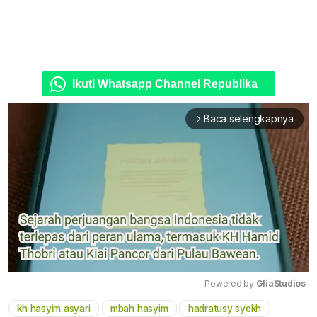
Ikuti Whatsapp Channel Republika
Baca selengkapnya
arrow_forward_ios
Powered by 
GliaStudios
kh hasyim asyari
mbah hasyim
hadratusy syekh
Mute