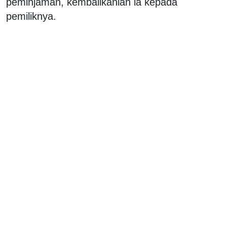
peminjaman, kembalikanlah ia kepada
pemiliknya.