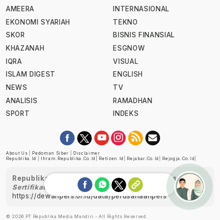
AMEERA
INTERNASIONAL
EKONOMI SYARIAH
TEKNO
SKOR
BISNIS FINANSIAL
KHAZANAH
ESGNOW
IQRA
VISUAL
ISLAM DIGEST
ENGLISH
NEWS
TV
ANALISIS
RAMADHAN
SPORT
INDEKS
About Us
|
Pedoman Siber
|
Disclaimer
Republika.id
|
Ihram.republika.co.id
|
Retizen.id
|
Rejabar.co.id
|
Rejogja.co.id
|
Republika telah diverifikasi oleh Dewan Pers
Sertifikat Nomor 1058/DP-Verifikasi/K/XII/2022
https://dewanpers.or.id/data/perusahaanpers
Ask me!
© 2026 PT Republika Media Mandiri - All Rights Reserved.