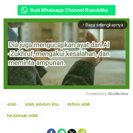
Ikuti Whatsapp Channel Republika
Baca selengkapnya
arrow_forward_ios
Powered by 
GliaStudios
adab
adab sebelum ilmu
definisi adab
Mute
keutamaan adab