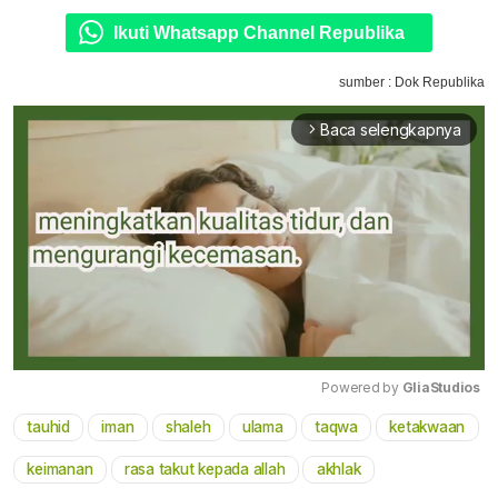
Ikuti Whatsapp Channel Republika
sumber : Dok Republika
Baca selengkapnya
arrow_forward_ios
Powered by 
GliaStudios
tauhid
iman
shaleh
ulama
taqwa
ketakwaan
Mute
keimanan
rasa takut kepada allah
akhlak