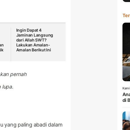
Ter
Ingin Dapat 4
Jaminan Langsung
dari Allah SWT?
an
Lakukan Amalan-
ik
Amalan Berikut Ini
akan pernah
 lupa.
Kami
Ana
di 
agu yang paling abadi dalam