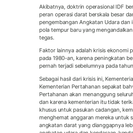
Akibatnya, doktrin operasional IDF b
peran operasi darat berskala besar d
pengembangan Angkatan Udara dan in
pola tempur baru yang mengandalkan
tegas.
Faktor lainnya adalah krisis ekonomi p
pada 1980-an, karena peningkatan bel
pernah terjadi sebelumnya pada tahun
Sebagai hasil dari krisis ini, Kemente
Kementerian Pertahanan sepakat ba
Pertahanan akan menanggung seluruh
dan karena kementerian itu tidak ter
khusus untuk pasukan cadangan, keme
menghemat anggaran mereka untuk se
angkatan darat yang dianggapnya lebih
angkatan udara dan kendaraan-kend