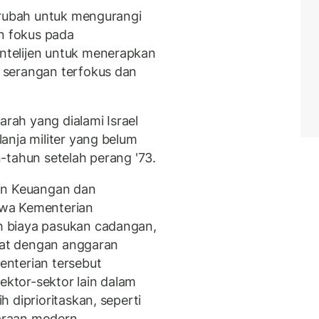
erubah untuk mengurangi
an fokus pada
telijen untuk menerapkan
 serangan terfokus dan
arah yang dialami Israel
anja militer yang belum
-tahun setelah perang '73.
rian Keuangan dan
hwa Kementerian
 biaya pasukan cadangan,
ikat dengan anggaran
nterian tersebut
ktor-sektor lain dalam
 diprioritaskan, seperti
araan modern.