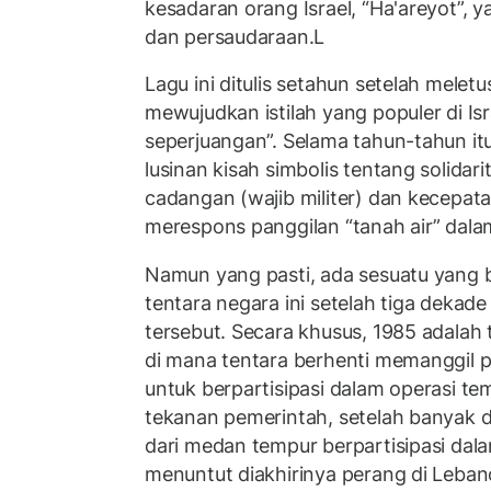
kesadaran orang Israel, “Ha'areyot”, 
dan persaudaraan.L
Lagu ini ditulis setahun setelah melet
mewujudkan istilah yang populer di Is
seperjuangan”. Selama tahun-tahun itu
lusinan kisah simbolis tentang solidar
cadangan (wajib militer) dan kecepa
merespons panggilan “tanah air” dala
Namun yang pasti, ada sesuatu yang b
tentara negara ini setelah tiga dekad
tersebut. Secara khusus, 1985 adalah
di mana tentara berhenti memanggil p
untuk berpartisipasi dalam operasi t
tekanan pemerintah, setelah banyak 
dari medan tempur berpartisipasi dal
menuntut diakhirinya perang di Leb