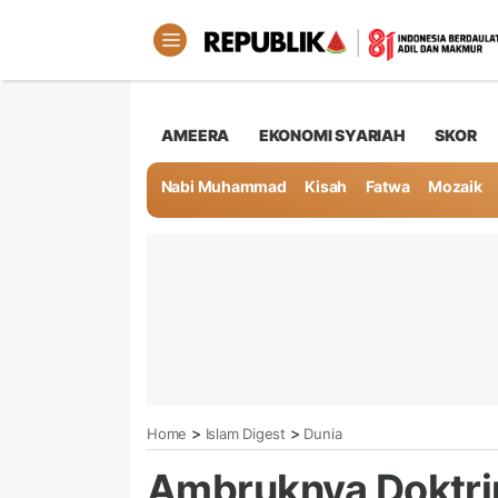
AMEERA
EKONOMI SYARIAH
SKOR
Nabi Muhammad
Kisah
Fatwa
Mozaik
>
>
Home
Islam Digest
Dunia
Ambruknya Doktri