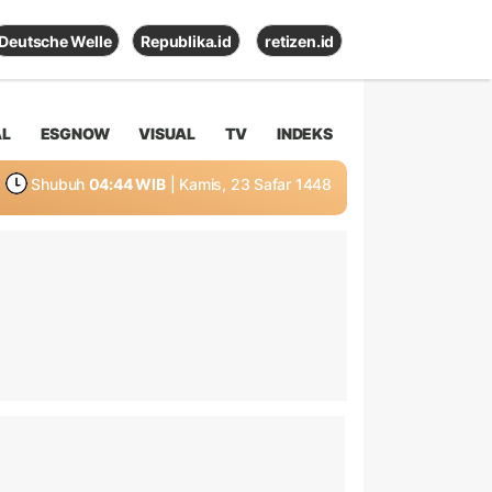
Deutsche Welle
Republika.id
retizen.id
AL
ESGNOW
VISUAL
TV
INDEKS
Shubuh
04:44 WIB
| Kamis, 23 Safar 1448