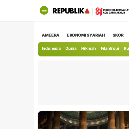
AMEERA
EKONOMI SYARIAH
SKOR
Indonesia
Dunia
Hikmah
Filantropi
Ru