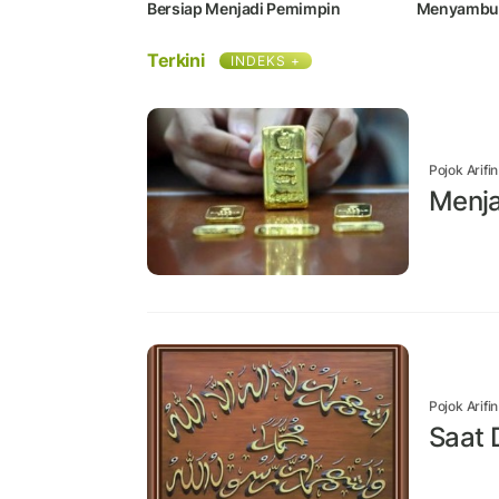
Bersiap Menjadi Pemimpin
Menyambu
Terkini
INDEKS +
Pojok Arifi
Menja
Pojok Arifi
Saat 