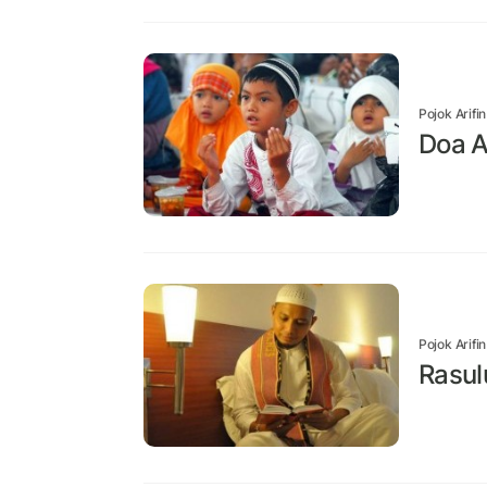
Pojok Arifi
Doa A
Pojok Arifi
Rasul