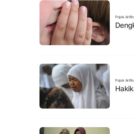
Pojok Arifi
Dengk
Pojok Arifi
Hakik