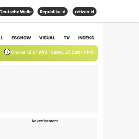
Deutsche Welle
Republika.id
retizen.id
AL
ESGNOW
VISUAL
TV
INDEKS
Dhuhur
12:01 WIB
| Sabtu, 25 Safar 1448
Advertisement