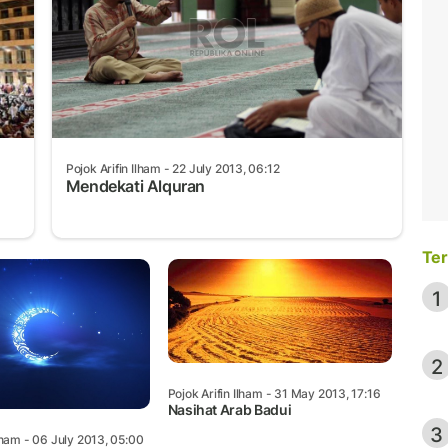
Pojok Arifin Ilham
- 22 July 2013, 06:12
Mendekati Alquran
Ter
1
2
Pojok Arifin Ilham
- 31 May 2013, 17:16
Nasihat Arab Badui
3
lham
- 06 July 2013, 05:00