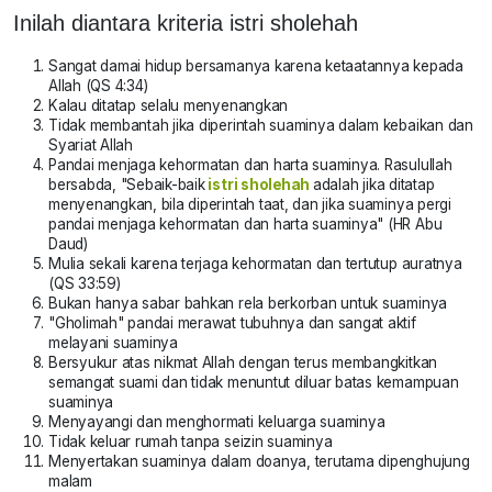
Inilah diantara kriteria istri sholehah
Sangat damai hidup bersamanya karena ketaatannya kepada
Allah (QS 4:34)
Kalau ditatap selalu menyenangkan
Tidak membantah jika diperintah suaminya dalam kebaikan dan
Syariat Allah
Pandai menjaga kehormatan dan harta suaminya. Rasulullah
bersabda, "Sebaik-baik
istri sholehah
adalah jika ditatap
menyenangkan, bila diperintah taat, dan jika suaminya pergi
pandai menjaga kehormatan dan harta suaminya" (HR Abu
Daud)
Mulia sekali karena terjaga kehormatan dan tertutup auratnya
(QS 33:59)
Bukan hanya sabar bahkan rela berkorban untuk suaminya
"Gholimah" pandai merawat tubuhnya dan sangat aktif
melayani suaminya
Bersyukur atas nikmat Allah dengan terus membangkitkan
semangat suami dan tidak menuntut diluar batas kemampuan
suaminya
Menyayangi dan menghormati keluarga suaminya
Tidak keluar rumah tanpa seizin suaminya
Menyertakan suaminya dalam doanya, terutama dipenghujung
malam