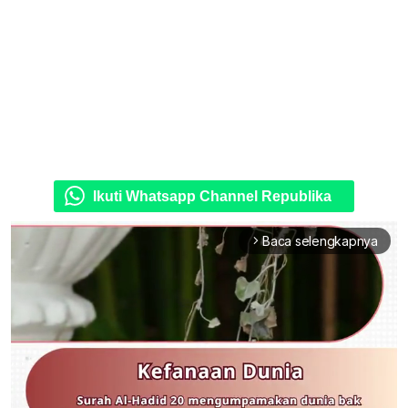
Ikuti Whatsapp Channel Republika
Baca selengkapnya
arrow_forward_ios