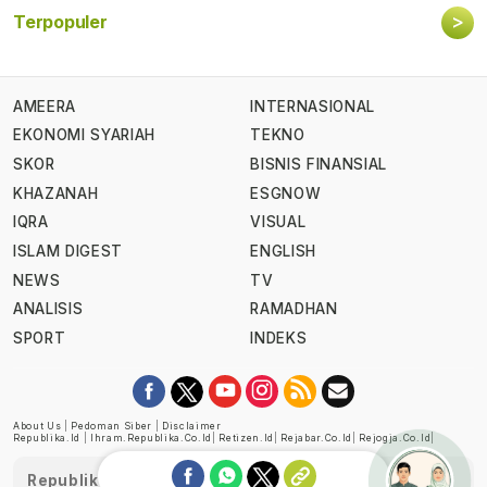
>
Terpopuler
AMEERA
INTERNASIONAL
EKONOMI SYARIAH
TEKNO
SKOR
BISNIS FINANSIAL
KHAZANAH
ESGNOW
IQRA
VISUAL
ISLAM DIGEST
ENGLISH
NEWS
TV
ANALISIS
RAMADHAN
SPORT
INDEKS
About Us
|
Pedoman Siber
|
Disclaimer
Republika.id
|
Ihram.republika.co.id
|
Retizen.id
|
Rejabar.co.id
|
Rejogja.co.id
|
Republika telah diverifikasi oleh Dewan Pers