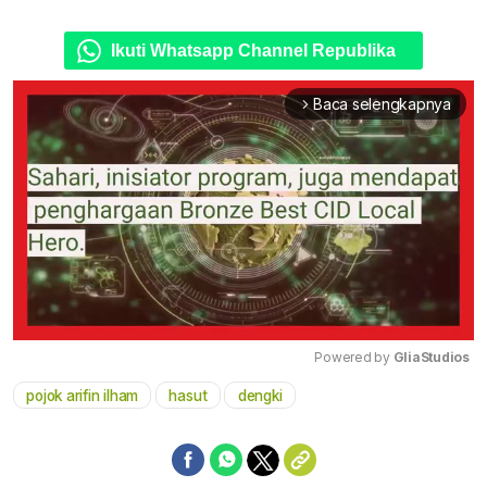
Ikuti Whatsapp Channel Republika
Baca selengkapnya
arrow_forward_ios
Powered by 
GliaStudios
pojok arifin ilham
hasut
dengki
Mute