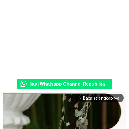
Ikuti Whatsapp Channel Republika
Baca selengkapnya
arrow_forward_ios