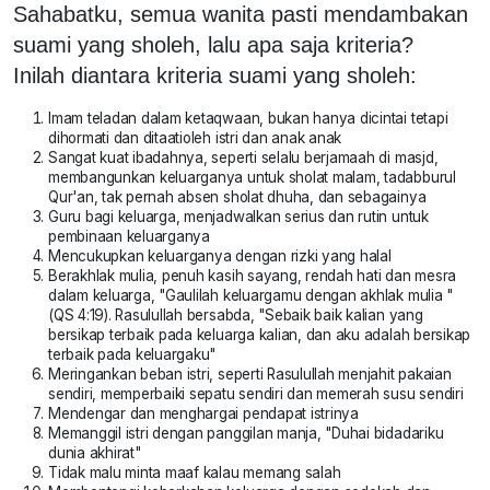
Sahabatku, semua wanita pasti mendambakan
suami yang sholeh, lalu apa saja kriteria?
Inilah diantara kriteria suami yang sholeh:
Imam teladan dalam ketaqwaan, bukan hanya dicintai tetapi
dihormati dan ditaatioleh istri dan anak anak
Sangat kuat ibadahnya, seperti selalu berjamaah di masjd,
membangunkan keluarganya untuk sholat malam, tadabburul
Qur'an, tak pernah absen sholat dhuha, dan sebagainya
Guru bagi keluarga, menjadwalkan serius dan rutin untuk
pembinaan keluarganya
Mencukupkan keluarganya dengan rizki yang halal
Berakhlak mulia, penuh kasih sayang, rendah hati dan mesra
dalam keluarga, "Gaulilah keluargamu dengan akhlak mulia "
(QS 4:19). Rasulullah bersabda, "Sebaik baik kalian yang
bersikap terbaik pada keluarga kalian, dan aku adalah bersikap
terbaik pada keluargaku"
Meringankan beban istri, seperti Rasulullah menjahit pakaian
sendiri, memperbaiki sepatu sendiri dan memerah susu sendiri
Mendengar dan menghargai pendapat istrinya
Memanggil istri dengan panggilan manja, "Duhai bidadariku
dunia akhirat"
Tidak malu minta maaf kalau memang salah