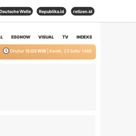
Deutsche Welle
Republika.id
retizen.id
AL
ESGNOW
VISUAL
TV
INDEKS
Dhuhur
12:02 WIB
| Kamis, 23 Safar 1448