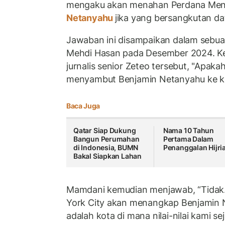
mengaku akan menahan Perdana Mente
Netanyahu
jika yang bersangkutan d
Jawaban ini disampaikan dalam seb
Mehdi Hasan pada Desember 2024. Ket
jurnalis senior Zeteo tersebut, "
Apakah
menyambut Benjamin Netanyahu ke k
Baca Juga
Qatar Siap Dukung
Nama 10 Tahun
Bangun Perumahan
Pertama Dalam
di Indonesia, BUMN
Penanggalan Hijri
Bakal Siapkan Lahan
Mamdani kemudian menjawab,
“Tidak
York City akan menangkap Benjamin Ne
adalah kota di mana nilai-nilai kami 