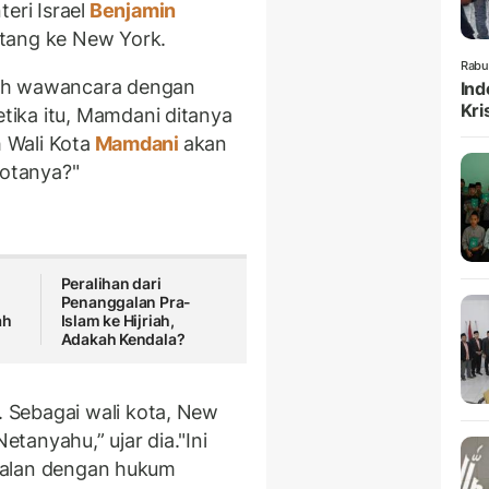
ri Israel
Benjamin
atang ke New York.
Rabu
uah wawancara dengan
Ind
Kri
ika itu, Mamdani ditanya
 Wali Kota
Mamdani
akan
otanya?"
Peralihan dari
Penanggalan Pra-
ah
Islam ke Hijriah,
Adakah Kendala?
. Sebagai wali kota, New
tanyahu,” ujar dia.
"Ini
sejalan dengan hukum