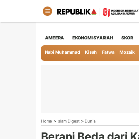
AMEERA
EKONOMI SYARIAH
SKOR
Nabi Muhammad
Kisah
Fatwa
Mozaik
>
>
Home
Islam Digest
Dunia
Berani Beda dari K