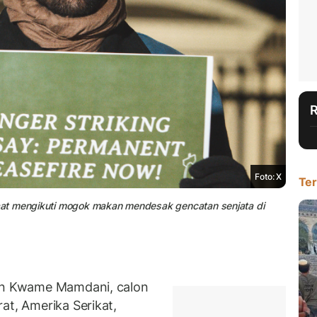
Foto: X
Ter
aat mengikuti mogok makan mendesak gencatan senjata di
n Kwame Mamdani, calon
at, Amerika Serikat,