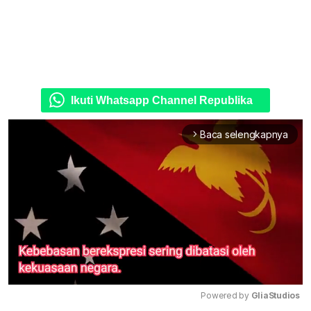
Ikuti Whatsapp Channel Republika
Baca selengkapnya
arrow_forward_ios
Powered by 
GliaStudios