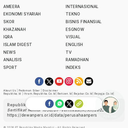
AMEERA
INTERNASIONAL
EKONOMI SYARIAH
TEKNO
SKOR
BISNIS FINANSIAL
KHAZANAH
ESGNOW
IQRA
VISUAL
ISLAM DIGEST
ENGLISH
NEWS
TV
ANALISIS
RAMADHAN
SPORT
INDEKS
About Us
|
Pedoman Siber
|
Disclaimer
Republika.id
|
Ihram.republika.co.id
|
Retizen.id
|
Rejabar.co.id
|
Rejogja.co.id
|
Republika telah diverifikasi oleh Dewan Pers
Sertifikat Nomor 1058/DP-Verifikasi/K/XII/2022
https://dewanpers.or.id/data/perusahaanpers
Ask me!
© 2026 PT Republika Media Mandiri - All Rights Reserved.