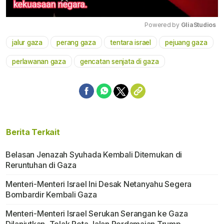
Powered by 
GliaStudios
jalur gaza
perang gaza
tentara israel
pejuang gaza
Mute
perlawanan gaza
gencatan senjata di gaza
Berita Terkait
Belasan Jenazah Syuhada Kembali Ditemukan di
Reruntuhan di Gaza
Menteri-Menteri Israel Ini Desak Netanyahu Segera
Bombardir Kembali Gaza
Menteri-Menteri Israel Serukan Serangan ke Gaza
Dilanjutkan, Tolak Peta Jalan Perdamaian Trump