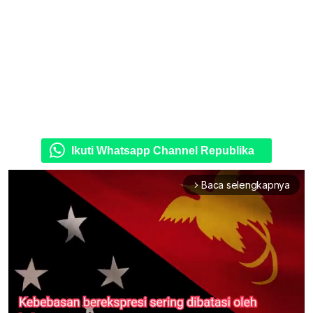
Ikuti Whatsapp Channel Republika
Baca selengkapnya
arrow_forward_ios