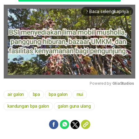
Baca selengkapnya
arrow_forward_ios
Powered by 
GliaStudios
air galon
bpa
bpa galon
mui
Mute
kandungan bpa galon
galon guna ulang