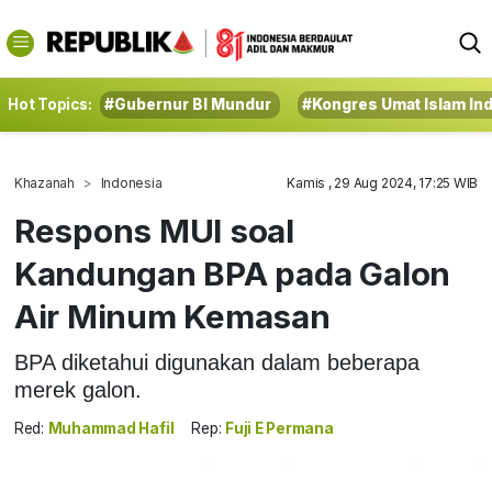
Hot Topics:
#Gubernur BI Mundur
#Kongres Umat Islam In
Khazanah
Indonesia
Kamis , 29 Aug 2024, 17:25 WIB
Respons MUI soal
Kandungan BPA pada Galon
Air Minum Kemasan
BPA diketahui digunakan dalam beberapa
merek galon.
Red:
Muhammad Hafil
Rep:
Fuji E Permana