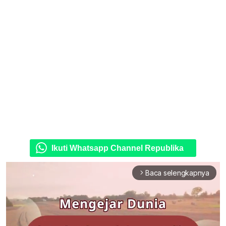
Ikuti Whatsapp Channel Republika
Baca selengkapnya
arrow_forward_ios