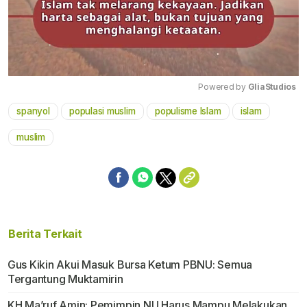
Powered by 
GliaStudios
spanyol
populasi muslim
populisme Islam
islam
Mute
muslim
Berita Terkait
Gus Kikin Akui Masuk Bursa Ketum PBNU: Semua
Tergantung Muktamirin
KH Ma’ruf Amin: Pemimpin NU Harus Mampu Melakukan