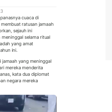
 3
 panasnya cuaca di
n membuat ratusan jamaah
rkan, sejauh ini
h meninggal selama ritual
ibadah yang amat
hun ini.
ri jamaah yang meninggal
ari mereka menderita
nas, kata dua diplomat
pan negara mereka