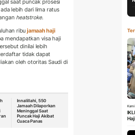
al saat puncak prosesi
da lebih dari lima ratus
rangan
heatstroke
.
uluhan ribu
jamaah haji
Ter
a mendapatkan visa haji
sebut dinilai lebih
erdaftar tidak dapat
akan oleh otoritas Saudi di
ah
Innalillahi, 550
Jamaah Dilaporkan
Kami
i
Meninggal Saat
IKL
ran
Puncak Haji Akibat
Haj
Cuaca Panas