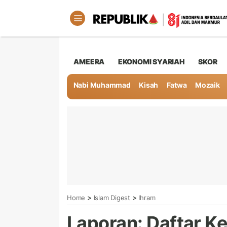
AMEERA
EKONOMI SYARIAH
SKOR
Nabi Muhammad
Kisah
Fatwa
Mozaik
>
>
Home
Islam Digest
Ihram
Laporan: Daftar Ke