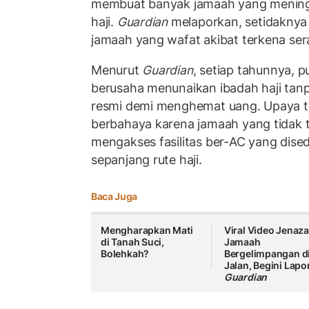
membuat banyak jamaah yang meningg
haji.
Guardian
melaporkan, setidaknya a
jamaah yang wafat akibat terkena se
Menurut
Guardian
, setiap tahunnya, p
berusaha menunaikan ibadah haji tanp
resmi demi menghemat uang. Upaya ter
berbahaya karena jamaah yang tidak t
mengakses fasilitas ber-AC yang disedi
sepanjang rute haji.
Baca Juga
Mengharapkan Mati
Viral Video Jenaz
di Tanah Suci,
Jamaah
Bolehkah?
Bergelimpangan d
Jalan, Begini Lapo
Guardian