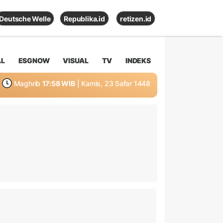
Deutsche Welle
Republika.id
retizen.id
AL
ESGNOW
VISUAL
TV
INDEKS
Maghrib
17:58 WIB
| Kamis, 23 Safar 1448