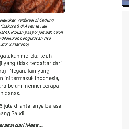
lakukan verifikasi di Gedung
(Siskohat) di Asrama Haji
024). Ribuan paspor jamaah calon
m dilakukan pengurusan visa
idik Suhartono)
engatakan mereka telah
 yang tidak terdaftar dari
ji. Negara lain yang
n ini termasuk Indonesia,
ara belum merinci berapa
h panas.
1,6 juta di antaranya berasal
nang Saudi.
asal dari Mesir...