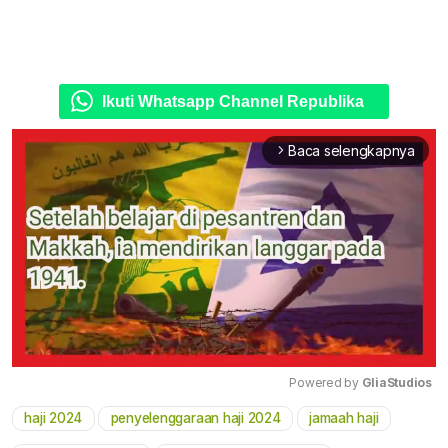
Ikuti Whatsapp Channel Republika
Baca selengkapnya
arrow_forward_ios
Powered by 
GliaStudios
haji 2024
penyelenggaraan haji 2024
jamaah haji
Mute