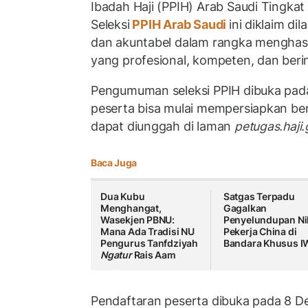
Ibadah Haji (PPIH) Arab Saudi Tingka
Seleksi
PPIH Arab Saudi
ini diklaim di
dan akuntabel dalam rangka menghasi
yang profesional, kompeten, dan berin
Pengumuman seleksi PPIH dibuka pad
peserta bisa mulai mempersiapkan b
dapat diunggah di laman
petugas.haji.
Baca Juga
Dua Kubu
Satgas Terpadu
Menghangat,
Gagalkan
Wasekjen PBNU:
Penyelundupan Ni
Mana Ada Tradisi NU
Pekerja China di
Pengurus Tanfdziyah
Bandara Khusus I
Ngatur
Rais Aam
Pendaftaran peserta dibuka pada 8 D