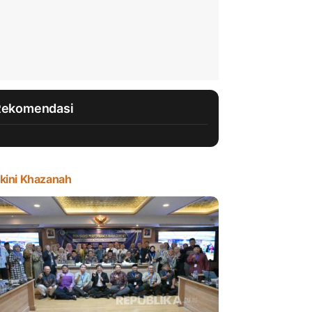
Rekomendasi
kini Khazanah