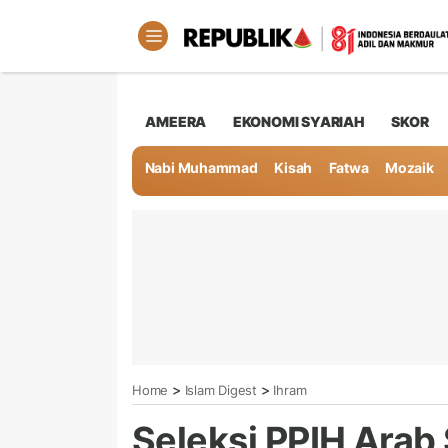
AMEERA
EKONOMI SYARIAH
SKOR
Nabi Muhammad
Kisah
Fatwa
Mozaik
>
>
Home
Islam Digest
Ihram
Seleksi PPIH Arab 