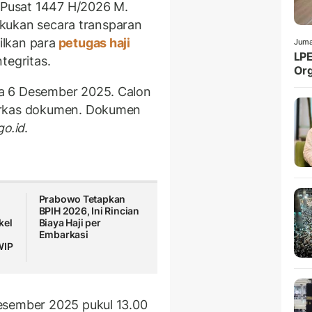
t Pusat 1447 H/2026 M.
lakukan secara transparan
lkan para
petugas haji
Juma
LPE
tegritas.
Org
a 6 Desember 2025. Calon
erkas dokumen. Dokumen
go.id
.
Prabowo Tetapkan
BPIH 2026, Ini Rincian
kel
Biaya Haji per
Embarkasi
WIP
esember 2025 pukul 13.00