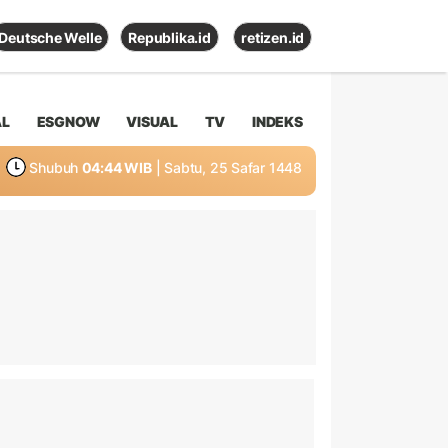
Deutsche Welle
Republika.id
retizen.id
AL
ESGNOW
VISUAL
TV
INDEKS
Shubuh
04:44 WIB
| Sabtu, 25 Safar 1448