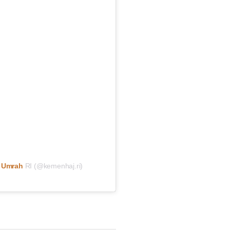
n Umrah
RI (@kemenhaj.ri)