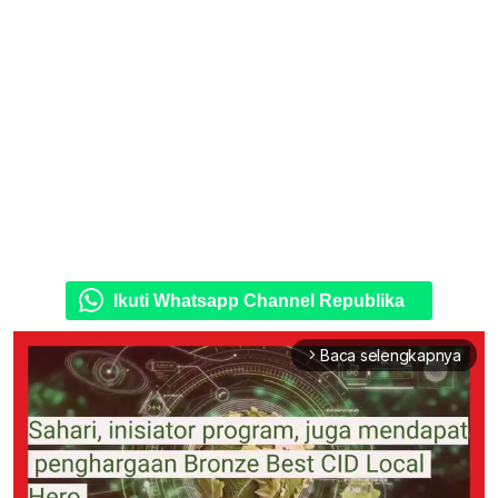
Ikuti Whatsapp Channel Republika
Baca selengkapnya
arrow_forward_ios