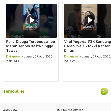
Polisi Diduga Terobos Lampu
Viral Pegawai P3K Bandung
Merah Tabrak Balita hingga
Barat Live TikTok di Kantor
Tewas
Dinas
Dailynews
- Jumat , 07 Aug 2026,
Dailynews
- Jumat , 07 Aug 2026
21:15 WIB
20:15 WIB
>
Terpopuler
AMEERA
INTERNASIONAL