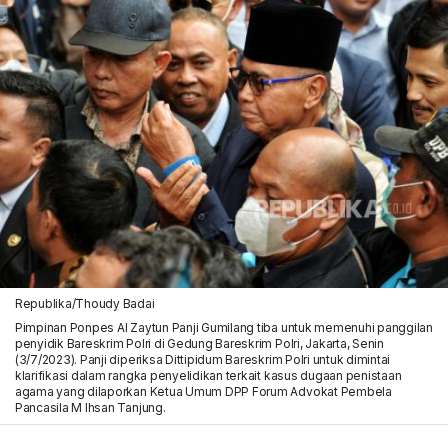
Republika/Thoudy Badai
Pimpinan Ponpes Al Zaytun Panji Gumilang tiba untuk memenuhi panggilan
penyidik Bareskrim Polri di Gedung Bareskrim Polri, Jakarta, Senin
(3/7/2023). Panji diperiksa Dittipidum Bareskrim Polri untuk dimintai
klarifikasi dalam rangka penyelidikan terkait kasus dugaan penistaan
agama yang dilaporkan Ketua Umum DPP Forum Advokat Pembela
Pancasila M Ihsan Tanjung.