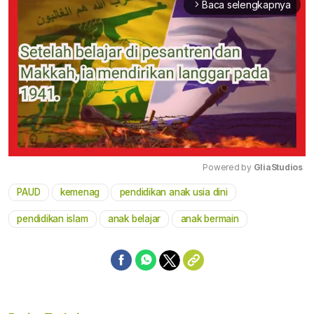
Baca selengkapnya
arrow_forward_ios
Powered by 
GliaStudios
PAUD
kemenag
pendidikan anak usia dini
Mute
pendidikan islam
anak belajar
anak bermain