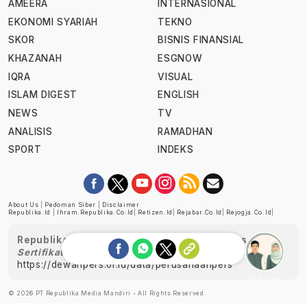
AMEERA
INTERNASIONAL
EKONOMI SYARIAH
TEKNO
SKOR
BISNIS FINANSIAL
KHAZANAH
ESGNOW
IQRA
VISUAL
ISLAM DIGEST
ENGLISH
NEWS
TV
ANALISIS
RAMADHAN
SPORT
INDEKS
About Us
|
Pedoman Siber
|
Disclaimer
Republika.id
|
Ihram.republika.co.id
|
Retizen.id
|
Rejabar.co.id
|
Rejogja.co.id
|
Republika telah diverifikasi oleh Dewan Pers
Sertifikat Nomor 1058/DP-Verifikasi/K/XII/2022
https://dewanpers.or.id/data/perusahaanpers
Ask me!
© 2026 PT Republika Media Mandiri - All Rights Reserved.