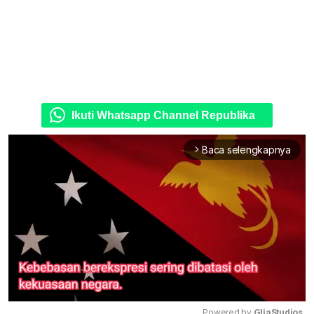
Ikuti Whatsapp Channel Republika
Baca selengkapnya
arrow_forward_ios
Powered by 
GliaStudios