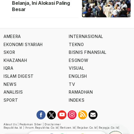
Belanja, Ini Alokasi Paling
Besar
AMEERA
INTERNASIONAL
EKONOMI SYARIAH
TEKNO
SKOR
BISNIS FINANSIAL
KHAZANAH
ESGNOW
IQRA
VISUAL
ISLAM DIGEST
ENGLISH
NEWS
TV
ANALISIS
RAMADHAN
SPORT
INDEKS
About Us
|
Pedoman Siber
|
Disclaimer
Republika.id
|
Ihram.republika.co.id
|
Retizen.id
|
Rejabar.co.id
|
Rejogja.co.id
|