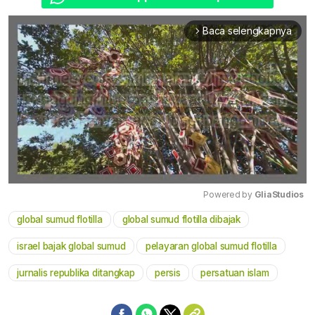
Baca selengkapnya
arrow_forward_ios
Powered by 
GliaStudios
global sumud flotilla
global sumud flotilla dibajak
Mute
israel bajak global sumud
pelayaran global sumud flotilla
jurnalis republika ditangkap
persis
persatuan islam