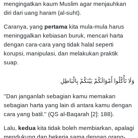
mengingatkan kaum Muslim agar menjauhkan
diri dari uang haram (al-suht).
Caranya, yang
pertama
kita mula-mula harus
meninggalkan kebiasan buruk, mencari harta
dengan cara-cara yang tidak halal seperti
korupsi, manipulasi, dan melakukan praktik
suap.
وَلَا تَأْكُلُوا أَمْوَالَكُمْ بَيْنَكُمْ بِالْبَاطِلِ
''Dan janganlah sebagian kamu memakan
sebagian harta yang lain di antara kamu dengan
cara yang batil.'' (QS al-Baqarah [2]: 188).
Lalu,
kedua
kita tidak boleh membiarkan, apalagi
mendukung dan bekerja sama dengan orang-