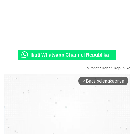
Ikuti Whatsapp Channel Republika
sumber : Harian Republika
Baca selengkapnya
arrow_forward_ios