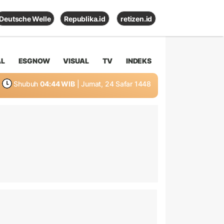
Deutsche Welle
Republika.id
retizen.id
AL
ESGNOW
VISUAL
TV
INDEKS
Shubuh
04:44 WIB
| Jumat, 24 Safar 1448