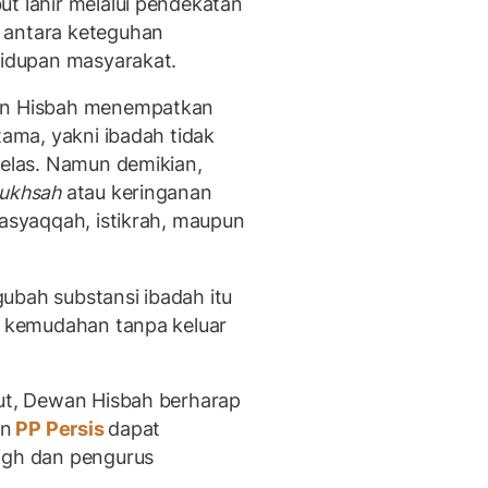
ut lahir melalui pendekatan
antara keteguhan
hidupan masyarakat.
wan Hisbah menempatkan
ama, yakni ibadah tidak
jelas. Namun demikian,
rukhsah
atau keringanan
masyaqqah, istikrah, maupun
ubah substansi ibadah itu
an kemudahan tanpa keluar
but, Dewan Hisbah berharap
an
PP Persis
dapat
ligh dan pengurus