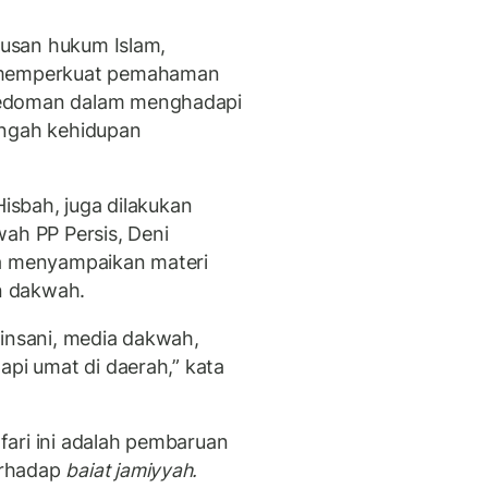
utusan hukum Islam,
u memperkuat pemahaman
pedoman dalam menghadapi
engah kehidupan
Hisbah, juga dilakukan
wah PP Persis, Deni
ga menyampaikan materi
n dakwah.
 insani, media dakwah,
api umat di daerah,” kata
ari ini adalah pembaruan
erhadap
baiat jamiyyah.