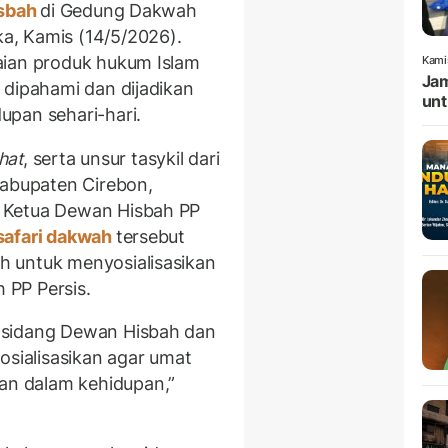
isbah
di Gedung Dakwah
a, Kamis (14/5/2026).
aian produk hukum Islam
Kami
Jam
 dipahami dan dijadikan
unt
upan sehari-hari.
hat
, serta unsur tasykil dari
Kabupaten Cirebon,
 Ketua Dewan Hisbah PP
safari dakwah
tersebut
 untuk menyosialisasikan
h PP Persis.
 sidang Dewan Hisbah dan
osialisasikan agar umat
n dalam kehidupan,”