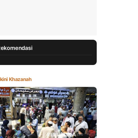
Rekomendasi
kini Khazanah