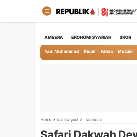
AMEERA
EKONOMI SYARIAH
SKOR
Nabi Muhammad
Kisah
Fatwa
Mozaik
>
>
Home
Islam Digest
Indonesia
Safari Dakwah Dew