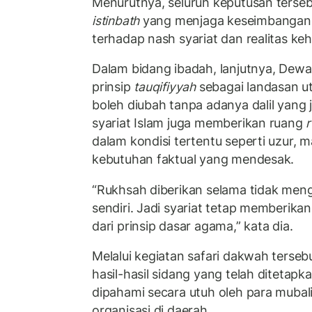
Menurutnya, seluruh keputusan terseb
istinbath
yang menjaga keseimbangan 
terhadap nash syariat dan realitas ke
Dalam bidang ibadah, lanjutnya, De
prinsip
tauqifiyyah
sebagai landasan ut
boleh diubah tanpa adanya dalil yang 
syariat Islam juga memberikan ruang
dalam kondisi tertentu seperti uzur, 
kebutuhan faktual yang mendesak.
“Rukhsah diberikan selama tidak meng
sendiri. Jadi syariat tetap memberik
dari prinsip dasar agama,” kata dia.
Melalui kegiatan safari dakwah terse
hasil-hasil sidang yang telah ditetapk
dipahami secara utuh oleh para muba
organisasi di daerah.