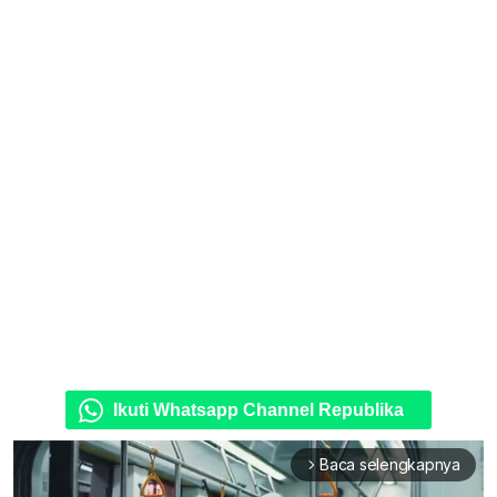
Ikuti Whatsapp Channel Republika
Baca selengkapnya
arrow_forward_ios