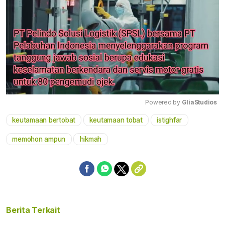
Powered by 
GliaStudios
keutamaan bertobat
keutamaan tobat
istighfar
Mute
memohon ampun
hikmah
Berita Terkait