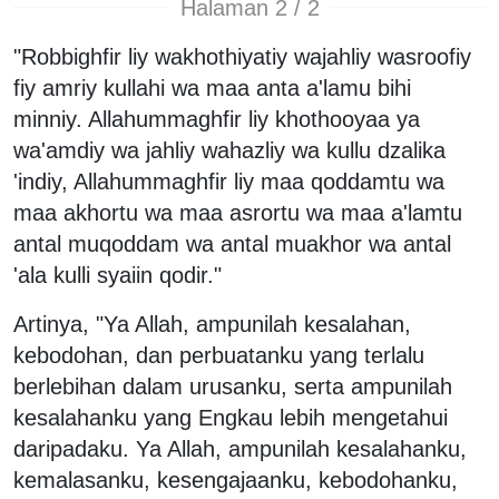
Halaman 2 / 2
"Robbighfir liy wakhothiyatiy wajahliy wasroofiy
fiy amriy kullahi wa maa anta a'lamu bihi
minniy. Allahummaghfir liy khothooyaa ya
wa'amdiy wa jahliy wahazliy wa kullu dzalika
'indiy, Allahummaghfir liy maa qoddamtu wa
maa akhortu wa maa asrortu wa maa a'lamtu
antal muqoddam wa antal muakhor wa antal
'ala kulli syaiin qodir."
Artinya, "Ya Allah, ampunilah kesalahan,
kebodohan, dan perbuatanku yang terlalu
berlebihan dalam urusanku, serta ampunilah
kesalahanku yang Engkau lebih mengetahui
daripadaku. Ya Allah, ampunilah kesalahanku,
kemalasanku, kesengajaanku, kebodohanku,