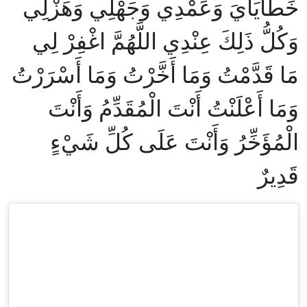
خَطَايَايَ وَعَمْدِي وَجَهْلِي وَهَزْلِي
وَكُلُّ ذَلِكَ عِنْدِي اللَّهُمَّ اغْفِرْ لِي
مَا قَدَّمْتُ وَمَا أَخَّرْتُ وَمَا أَسْرَرْتُ
وَمَا أَعْلَنْتُ أَنْتَ الْمُقَدِّمُ وَأَنْتَ
الْمُؤَخِّرُ وَأَنْتَ عَلَى كُلِّ شَيْءٍ
قَدِيرٌ