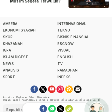
Muslim Segera Terwujud?
AMEERA
INTERNASIONAL
EKONOMI SYARIAH
TEKNO
SKOR
BISNIS FINANSIAL
KHAZANAH
ESGNOW
IQRA
VISUAL
ISLAM DIGEST
ENGLISH
NEWS
TV
ANALISIS
RAMADHAN
SPORT
INDEKS
About Us
|
Pedoman Siber
|
Disclaimer
Republika.id
|
Ihram.republika.co.id
|
Retizen.id
|
Rejabar.co.id
|
Rejogja.co.id
|
Republika telah diverifikasi oleh Dewan Pers