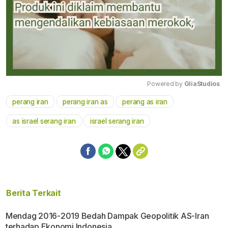
Powered by 
GliaStudios
perang iran
perang iran as
perang as iran
Mute
as israel serang iran
israel serang iran
Berita Terkait
Mendag 2016-2019 Bedah Dampak Geopolitik AS-Iran
terhadap Ekonomi Indonesia