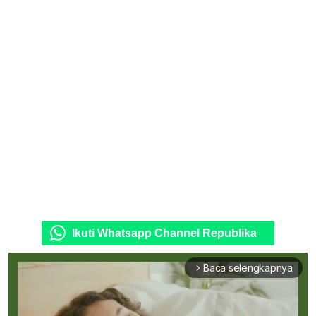
Ikuti Whatsapp Channel Republika
Baca selengkapnya
arrow_forward_ios