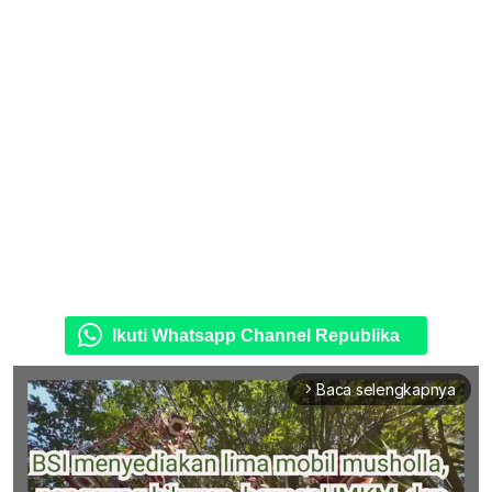
Ikuti Whatsapp Channel Republika
Baca selengkapnya
arrow_forward_ios