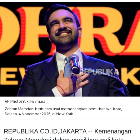
AP Photo/Yuki Iwamura
Zohran Mamdani berbicara usai memenangkan pemilihan walikota,
Selasa, 4 November 2025, di New York.
REPUBLIKA.CO.ID,JAKARTA -- Kemenangan
Zohran Mamdani dalam pemilihan wali kota