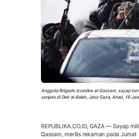
Anggota Brigade Izzedine al-Qassam, sayap be
senjata di Deir al-Balah, Jalur Gaza, Ahad, 19 Ja
REPUBLIKA.CO.ID, GAZA — Sayap milit
Qassam, merilis rekaman pada Jumat 