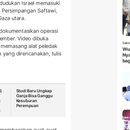
dudukan Israel memasuki
r Persimpangan Saftawi,
Gaza utara.
ndokumentasikan operasi
ember. Video dibuka
Sabt
 memasang alat peledak
Wuj
n yang direncanakan, tulis
Nya
bag
S
Studi Baru Ungkap
Ganja Bisa Ganggu
n
Kesuburan
n
Perempuan
k
g membacakan ayat-ayat