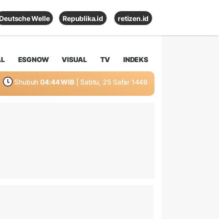
Deutsche Welle
Republika.id
retizen.id
AL
ESGNOW
VISUAL
TV
INDEKS
Shubuh
04:44 WIB
| Sabtu, 25 Safar 1448