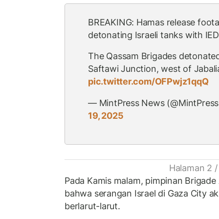
BREAKING: Hamas release footag
detonating Israeli tanks with IED
The Qassam Brigades detonated 
Saftawi Junction, west of Jabal
pic.twitter.com/OFPwjz1qqQ
— MintPress News (@MintPres
19, 2025
Halaman 2 /
Pada Kamis malam, pimpinan Brigad
bahwa serangan Israel di Gaza City 
berlarut-larut.