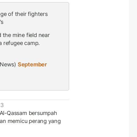
e of their fighters
’s
the mine field near
ia refugee camp.
sNews)
September
 3
e Al-Qassam bersumpah
akan memicu perang yang