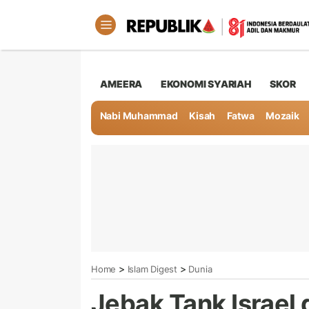
AMEERA
EKONOMI SYARIAH
SKOR
Nabi Muhammad
Kisah
Fatwa
Mozaik
>
>
Home
Islam Digest
Dunia
Jebak Tank Israel