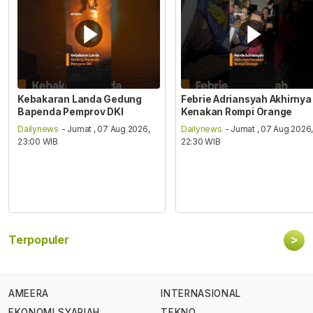
Kebakaran Landa Gedung
Febrie Adriansyah Akhirnya
Bapenda Pemprov DKI
Kenakan Rompi Orange
Dailynews
- Jumat , 07 Aug 2026,
Dailynews
- Jumat , 07 Aug 2026
23:00 WIB
22:30 WIB
>
Terpopuler
AMEERA
INTERNASIONAL
EKONOMI SYARIAH
TEKNO