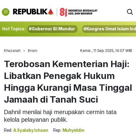
Hot Topics:
#Gubernur BI Mundur
#Kongres Umat Islam In
Khazanah
Ihram
Kamis , 11 Sep 2025, 14:07 WIB
Terobosan Kementerian Haji:
Libatkan Penegak Hukum
Hingga Kurangi Masa Tinggal
Jamaah di Tanah Suci
Dahnil menilai haji merupakan cermin tata
kelola pelayanan publik.
Red:
A.Syalaby Ichsan
Rep:
Muhyiddin