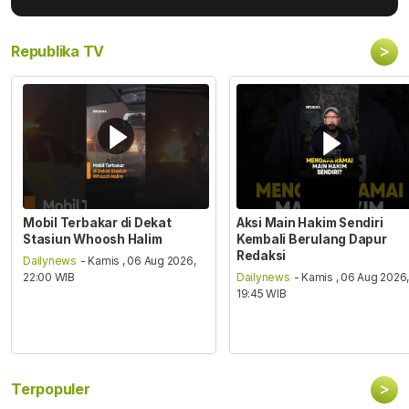
>
Republika TV
Mobil Terbakar di Dekat
Aksi Main Hakim Sendiri
Stasiun Whoosh Halim
Kembali Berulang Dapur
Redaksi
Dailynews
- Kamis , 06 Aug 2026,
22:00 WIB
Dailynews
- Kamis , 06 Aug 2026
19:45 WIB
>
Terpopuler