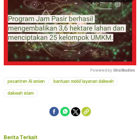
Powered by 
GliaStudios
pesantren Al amien
bantuan mobil layanan dakwah
Mute
dakwah islam
Berita Terkait