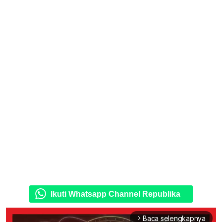
Ikuti Whatsapp Channel Republika
Baca selengkapnya
arrow_forward_ios