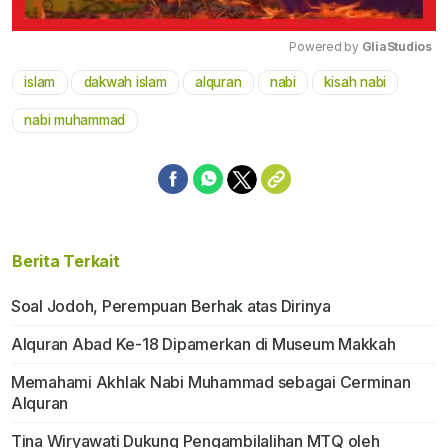
Powered by 
GliaStudios
islam
dakwah islam
alquran
nabi
kisah nabi
Mute
nabi muhammad
Berita Terkait
Soal Jodoh, Perempuan Berhak atas Dirinya
Alquran Abad Ke-18 Dipamerkan di Museum Makkah
Memahami Akhlak Nabi Muhammad sebagai Cerminan
Alquran
Tina Wiryawati Dukung Pengambilalihan MTQ oleh