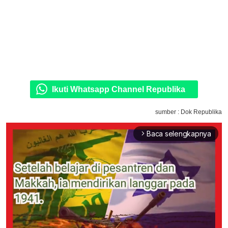
Ikuti Whatsapp Channel Republika
sumber : Dok Republika
Baca selengkapnya
arrow_forward_ios