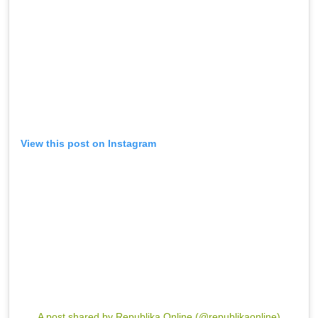
View this post on Instagram
A post shared by Republika Online (@republikaonline)