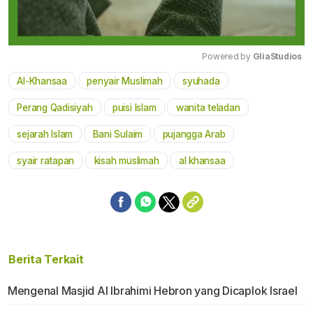
Powered by 
GliaStudios
Al-Khansaa
penyair Muslimah
syuhada
Mute
Perang Qadisiyah
puisi Islam
wanita teladan
sejarah Islam
Bani Sulaim
pujangga Arab
syair ratapan
kisah muslimah
al khansaa
Berita Terkait
Mengenal Masjid Al Ibrahimi Hebron yang Dicaplok Israel