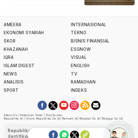
AMEERA
INTERNASIONAL
EKONOMI SYARIAH
TEKNO
SKOR
BISNIS FINANSIAL
KHAZANAH
ESGNOW
IQRA
VISUAL
ISLAM DIGEST
ENGLISH
NEWS
TV
ANALISIS
RAMADHAN
SPORT
INDEKS
About Us
|
Pedoman Siber
|
Disclaimer
Republika.id
|
Ihram.republika.co.id
|
Retizen.id
|
Rejabar.co.id
|
Rejogja.co.id
|
Republika telah diverifikasi oleh Dewan Pers
Sertifikat Nomor 1058/DP-Verifikasi/K/XII/2022