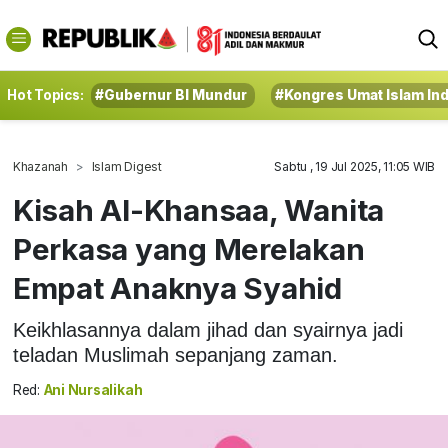
Hot Topics:
#Gubernur BI Mundur
#Kongres Umat Islam In
Khazanah
Islam Digest
Sabtu , 19 Jul 2025, 11:05 WIB
Kisah Al-Khansaa, Wanita
Perkasa yang Merelakan
Empat Anaknya Syahid
Keikhlasannya dalam jihad dan syairnya jadi
teladan Muslimah sepanjang zaman.
Red:
Ani Nursalikah