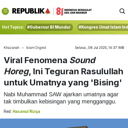
Hot Topics:
#Gubernur BI Mundur
#Kongres Umat Islam In
Khazanah
Islam Digest
Selasa , 08 Jul 2025, 14:37 WIB
Viral Fenomena
Sound
Horeg
, Ini Teguran Rasulullah
untuk Umatnya yang 'Bising'
Nabi Muhammad SAW ajarkan umatnya agar
tak timbulkan kebisingan yang mengganggu.
Red:
Hasanul Rizqa