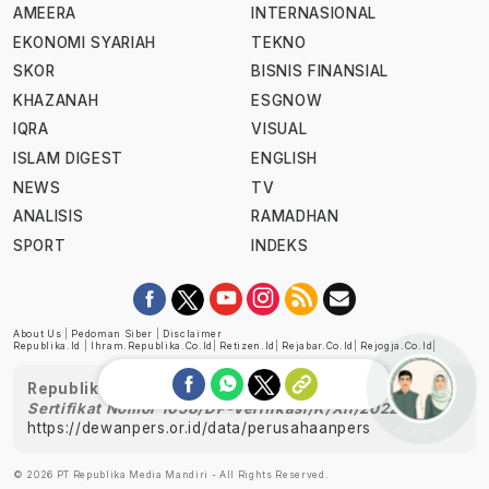
AMEERA
INTERNASIONAL
EKONOMI SYARIAH
TEKNO
SKOR
BISNIS FINANSIAL
KHAZANAH
ESGNOW
IQRA
VISUAL
ISLAM DIGEST
ENGLISH
NEWS
TV
ANALISIS
RAMADHAN
SPORT
INDEKS
About Us
|
Pedoman Siber
|
Disclaimer
Republika.id
|
Ihram.republika.co.id
|
Retizen.id
|
Rejabar.co.id
|
Rejogja.co.id
|
Republika telah diverifikasi oleh Dewan Pers
Sertifikat Nomor 1058/DP-Verifikasi/K/XII/2022
https://dewanpers.or.id/data/perusahaanpers
Ask me!
© 2026 PT Republika Media Mandiri - All Rights Reserved.