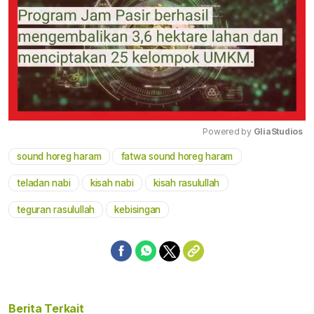
Powered by 
GliaStudios
sound horeg haram
fatwa sound horeg haram
Mute
teladan nabi
kisah nabi
kisah rasulullah
teguran rasulullah
kebisingan
Berita Terkait