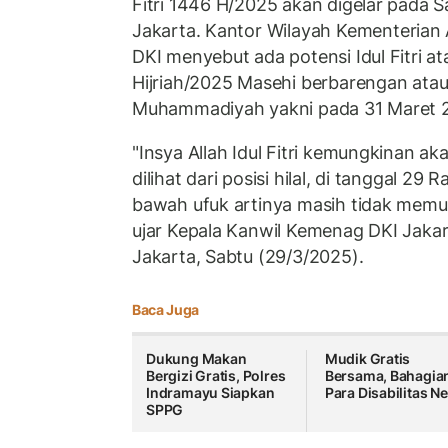
Fitri 1446 H/2025 akan digelar pada 
Jakarta.
Kantor Wilayah Kementerian
DKI menyebut ada potensi Idul Fitri a
Hijriah/2025 Masehi berbarengan ata
Muhammadiyah yakni pada 31 Maret 
"Insya Allah Idul Fitri kemungkinan ak
dilihat dari posisi hilal, di tanggal 29
bawah ufuk artinya masih tidak memun
ujar Kepala Kanwil Kemenag DKI Jakart
Jakarta, Sabtu (29/3/2025).
Baca Juga
Dukung Makan
Mudik Gratis
Bergizi Gratis, Polres
Bersama, Bahagia
Indramayu Siapkan
Para Disabilitas Ne
SPPG