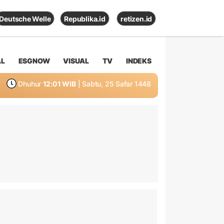
Deutsche Welle
Republika.id
retizen.id
AL
ESGNOW
VISUAL
TV
INDEKS
Dhuhur
12:01 WIB
| Sabtu, 25 Safar 1448