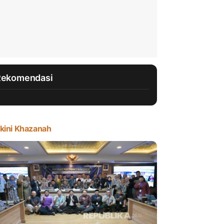
Rekomendasi
kini Khazanah