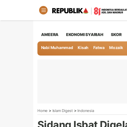
AMEERA
EKONOMI SYARIAH
SKOR
Nabi Muhammad
Kisah
Fatwa
Mozaik
>
>
Home
Islam Digest
Indonesia
Sidang Isbat Digela