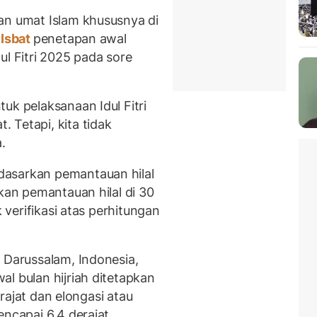
an umat Islam khususnya di
 Isbat
penetapan awal
ul Fitri 2025 pada sore
uk pelaksanaan Idul Fitri
 Tetapi, kita tidak
.
dasarkan pemantauan hilal
ukan pemantauan hilal di 30
k verifikasi atas perhitungan
 Darussalam, Indonesia,
l bulan hijriah ditetapkan
derajat dan elongasi atau
encapai 6.4 derajat.