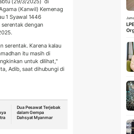
Sabtu (29/3/2025) di
 Agama (Kanwil) Kemenag
tau 1 Syawal 1446
Juma
LPE
u serentak dengan
Org
2025.
an serentak. Karena kalau
 Ramadhan itu masih di
gkinkan untuk dilihat,"
a, Adib, saat dihubungi di
Dua Pesawat Terjebak
nya
dalam Gempa
tra
Dahsyat Myanmar