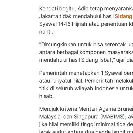
Kendati begitu, Adib tetap menyarank
Jakarta tidak mendahului hasil
Sidang
Syawal 1446 Hijriah atau penentuan Id
nanti.
"Dimungkinkan untuk bisa serentak unt
antara berbagai komponen masyarakat.
mendahului hasil Sidang Isbat," ujar dia
Pemerintah menetapkan 1 Syawal ber
atau rukyatul hilal. Pemerintah melak
titik di seluruh wilayah Indonesia untu
hisab.
Merujuk kriteria Menteri Agama Brunei
Malaysia, dan Singapura (MABIMS), awa
jika hilal memiliki tinggi minimal tiga 
jarak sudut antara dua benda langit m