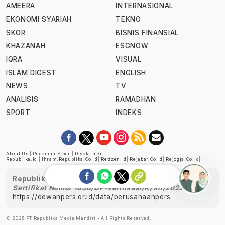
AMEERA
INTERNASIONAL
EKONOMI SYARIAH
TEKNO
SKOR
BISNIS FINANSIAL
KHAZANAH
ESGNOW
IQRA
VISUAL
ISLAM DIGEST
ENGLISH
NEWS
TV
ANALISIS
RAMADHAN
SPORT
INDEKS
About Us
|
Pedoman Siber
|
Disclaimer
Republika.id
|
Ihram.republika.co.id
|
Retizen.id
|
Rejabar.co.id
|
Rejogja.co.id
|
Republika telah diverifikasi oleh Dewan Pers
Sertifikat Nomor 1058/DP-Verifikasi/K/XII/2022
https://dewanpers.or.id/data/perusahaanpers
Ask me!
© 2026 PT Republika Media Mandiri - All Rights Reserved.