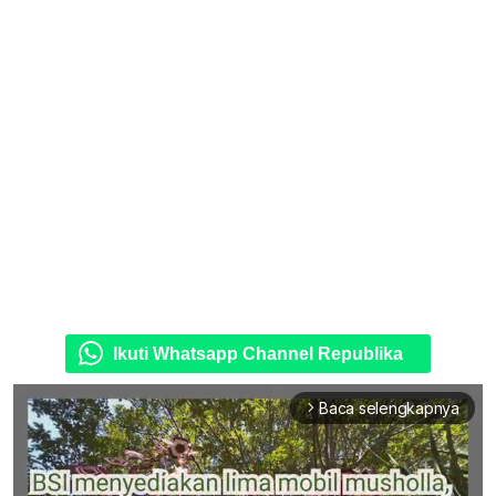
Ikuti Whatsapp Channel Republika
Baca selengkapnya
arrow_forward_ios