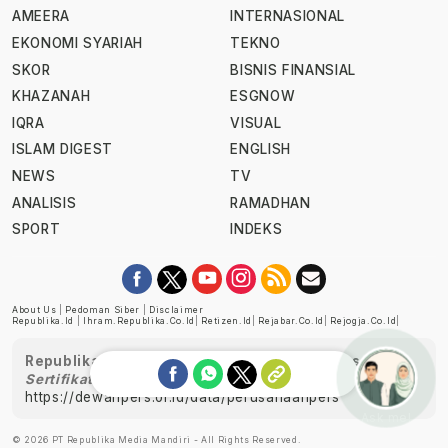
AMEERA
INTERNASIONAL
EKONOMI SYARIAH
TEKNO
SKOR
BISNIS FINANSIAL
KHAZANAH
ESGNOW
IQRA
VISUAL
ISLAM DIGEST
ENGLISH
NEWS
TV
ANALISIS
RAMADHAN
SPORT
INDEKS
About Us
|
Pedoman Siber
|
Disclaimer
Republika.id
|
Ihram.republika.co.id
|
Retizen.id
|
Rejabar.co.id
|
Rejogja.co.id
|
Republika telah diverifikasi oleh Dewan Pers
Sertifikat Nomor 1058/DP-Verifikasi/K/XII/2022
https://dewanpers.or.id/data/perusahaanpers
Ask me!
© 2026 PT Republika Media Mandiri - All Rights Reserved.