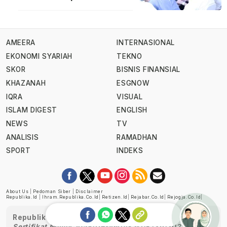
AMEERA
INTERNASIONAL
EKONOMI SYARIAH
TEKNO
SKOR
BISNIS FINANSIAL
KHAZANAH
ESGNOW
IQRA
VISUAL
ISLAM DIGEST
ENGLISH
NEWS
TV
ANALISIS
RAMADHAN
SPORT
INDEKS
About Us
|
Pedoman Siber
|
Disclaimer
Republika.id
|
Ihram.republika.co.id
|
Retizen.id
|
Rejabar.co.id
|
Rejogja.co.id
|
Republika telah diverifikasi oleh Dewan Pers
Sertifikat Nomor 1058/DP-Verifikasi/K/XII/2022