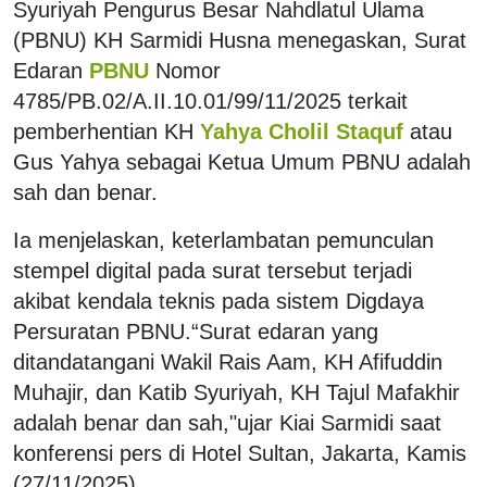
Syuriyah Pengurus Besar Nahdlatul Ulama
(PBNU) KH Sarmidi Husna menegaskan, Surat
Edaran
PBNU
Nomor
4785/PB.02/A.II.10.01/99/11/2025 terkait
pemberhentian KH
Yahya Cholil Staquf
atau
Gus Yahya sebagai Ketua Umum PBNU adalah
sah dan benar.
Ia menjelaskan, keterlambatan pemunculan
stempel digital pada surat tersebut terjadi
akibat kendala teknis pada sistem Digdaya
Persuratan PBNU.
“Surat edaran yang
ditandatangani Wakil Rais Aam, KH Afifuddin
Muhajir, dan Katib Syuriyah, KH Tajul Mafakhir
adalah benar dan sah,"ujar Kiai Sarmidi saat
konferensi pers di Hotel Sultan, Jakarta, Kamis
(27/11/2025).