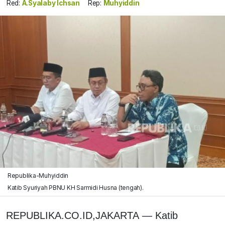
Red:
A.Syalaby Ichsan
Rep:
Muhyiddin
Republika-Muhyiddin
Katib Syuriyah PBNU KH Sarmidi Husna (tengah).
REPUBLIKA.CO.ID,JAKARTA
—
Katib