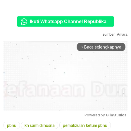
Ikuti Whatsapp Channel Republika
sumber : Antara
Baca selengkapnya
arrow_forward_ios
Powered by 
GliaStudios
pbnu
kh sarmidi husna
pemakzulan ketum pbnu
Mute