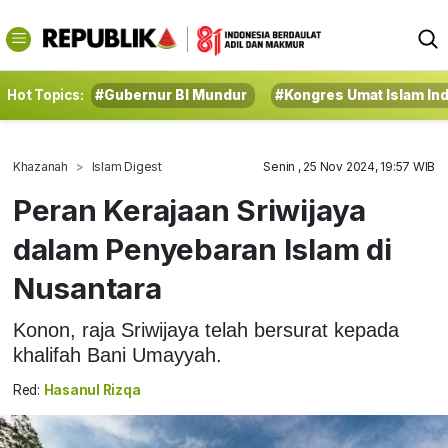
Hot Topics:
#Gubernur BI Mundur
#Kongres Umat Islam In
Khazanah
Islam Digest
Senin , 25 Nov 2024, 19:57 WIB
Peran Kerajaan Sriwijaya
dalam Penyebaran Islam di
Nusantara
Konon, raja Sriwijaya telah bersurat kepada
khalifah Bani Umayyah.
Red:
Hasanul Rizqa