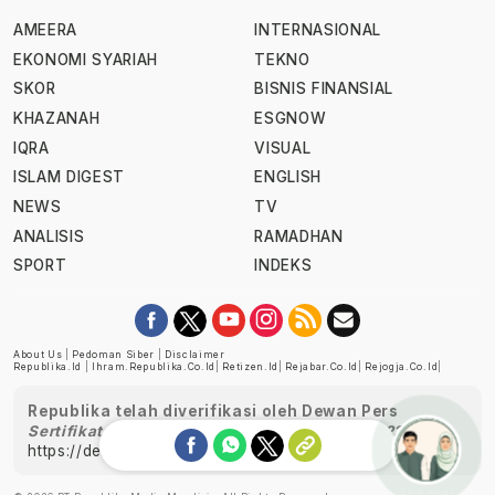
AMEERA
INTERNASIONAL
EKONOMI SYARIAH
TEKNO
SKOR
BISNIS FINANSIAL
KHAZANAH
ESGNOW
IQRA
VISUAL
ISLAM DIGEST
ENGLISH
NEWS
TV
ANALISIS
RAMADHAN
SPORT
INDEKS
About Us
|
Pedoman Siber
|
Disclaimer
Republika.id
|
Ihram.republika.co.id
|
Retizen.id
|
Rejabar.co.id
|
Rejogja.co.id
|
Republika telah diverifikasi oleh Dewan Pers
Sertifikat Nomor 1058/DP-Verifikasi/K/XII/2022
https://dewanpers.or.id/data/perusahaanpers
Ask me!