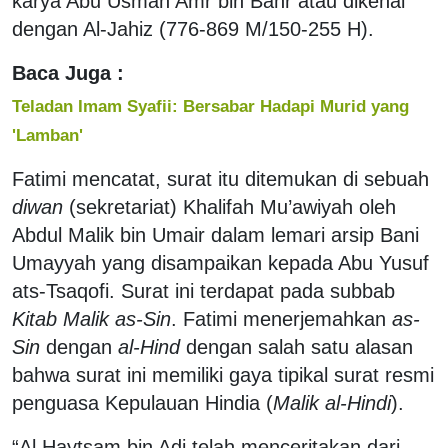
karya Abu Usman Amr bin Bahr atau dikenal
dengan Al-Jahiz (776-869 M/150-255 H).
Baca Juga :
Teladan Imam Syafii: Bersabar Hadapi Murid yang
'Lamban'
Fatimi mencatat, surat itu ditemukan di sebuah
diwan
(sekretariat) Khalifah Mu’awiyah oleh
Abdul Malik bin Umair dalam lemari arsip Bani
Umayyah yang disampaikan kepada Abu Yusuf
ats-Tsaqofi. Surat ini terdapat pada subbab
Kitab Malik as-Sin
. Fatimi menerjemahkan
as-
Sin
dengan
al-Hind
dengan salah satu alasan
bahwa surat ini memiliki gaya tipikal surat resmi
penguasa Kepulauan Hindia (
Malik al-Hindi
).
“Al Haytsam bin Adi telah menceritakan dari