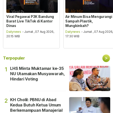
Viral Pegawai P3K Bandung
Air Minum Bisa Mengurangi
Barat Live TikTok di Kantor
Sampah Plastik,
Dinas
Mungkinkah?
Dailynews
- Jumat , 07 Aug 2026,
Dailynews
- Jumat , 07 Aug 2026
20:15 WIB
17:30 WIB
>
Terpopuler
LHS Minta Muktamar ke-35
1
NU Utamakan Musyawarah,
Hindari Voting
KH Cholil: PBNU di Abad
2
Kedua Butuh Ketua Umum
Berkemampuan Manajerial