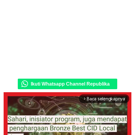
Ikuti Whatsapp Channel Republika
Baca selengkapnya
arrow_forward_ios